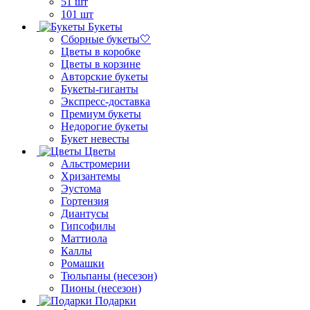
51 шт
101 шт
Букеты
Сборные букеты🤍
Цветы в коробке
Цветы в корзине
Авторские букеты
Букеты-гиганты
Экспресс-доставка
Премиум букеты
Недорогие букеты
Букет невесты
Цветы
Альстромерии
Хризантемы
Эустома
Гортензия
Диантусы
Гипсофилы
Маттиола
Каллы
Ромашки
Тюльпаны (несезон)
Пионы (несезон)
Подарки