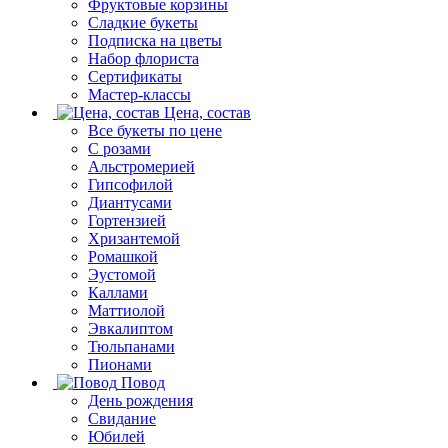
Фруктовые корзины
Сладкие букеты
Подписка на цветы
Набор флориста
Сертификаты
Мастер-классы
Цена, состав
Все букеты по цене
С розами
Альстромерией
Гипсофилой
Диантусами
Гортензией
Хризантемой
Ромашкой
Эустомой
Каллами
Маттиолой
Эвкалиптом
Тюльпанами
Пионами
Повод
День рождения
Свидание
Юбилей