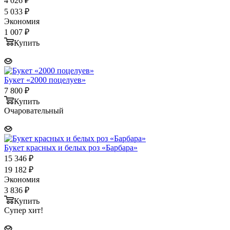
4 026
₽
5 033
₽
Экономия
1 007
₽
Купить
Букет «2000 поцелуев»
7 800
₽
Купить
Очаровательный
Букет красных и белых роз «Барбара»
15 346
₽
19 182
₽
Экономия
3 836
₽
Купить
Супер хит!