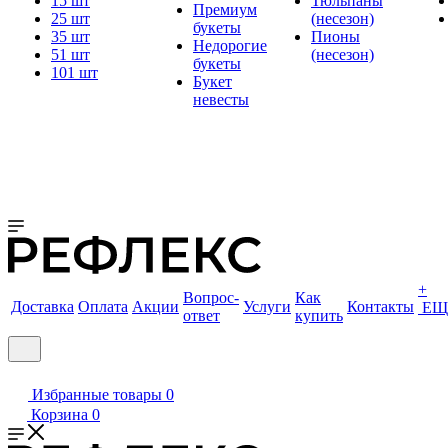
15 шт
Тюльпаны
Премиум
25 шт
(несезон)
букеты
35 шт
Пионы
Недорогие
51 шт
(несезон)
букеты
101 шт
Букет
невесты
+
Вопрос-
Как
Доставка
Оплата
Акции
Услуги
Контакты
ЕЩ
ответ
купить
Избранные товары
0
Корзина
0