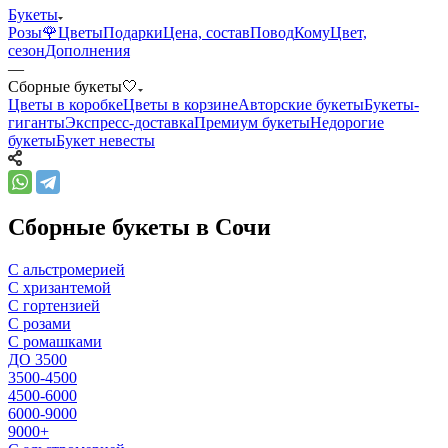
Букеты
Розы🌹
Цветы
Подарки
Цена, состав
Повод
Кому
Цвет,
сезон
Дополнения
—
Сборные букеты🤍
Цветы в коробке
Цветы в корзине
Авторские букеты
Букеты-
гиганты
Экспресс-доставка
Премиум букеты
Недорогие
букеты
Букет невесты
Сборные букеты в Сочи
С альстромерией
С хризантемой
С гортензией
С розами
С ромашками
ДО 3500
3500-4500
4500-6000
6000-9000
9000+