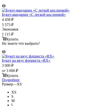
Букет-мандарин «С легкой кислинкой»
4 458
₽
5 573
₽
Экономия
1 115
₽
Купить
Не знаете что выбрать?
Букет на вкус флориста «RX»
3 000
₽
от
3 000 ₽
Купить
Подробнее
Размер
—
XS
XS
S
M
L