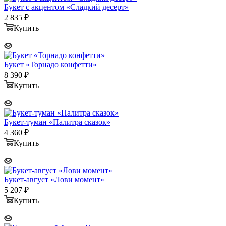
Букет с акцентом «Сладкий десерт»
2 835
₽
Купить
Букет «Торнадо конфетти»
8 390
₽
Купить
Букет-туман «Палитра сказок»
4 360
₽
Купить
Букет-август «Лови момент»
5 207
₽
Купить