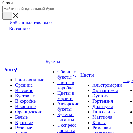
Сочи
Избранные товары
0
Корзина
0
Букеты
Розы🌹
Сборные
Цветы
букеты🤍
Пионовидные
Под
Цветы в
Средние
Альстромерии
коробке
Высокие
Хризантемы
Цветы в
Кустовые
Эустома
корзине
В коробке
Гортензия
Авторские
В корзине
Диантусы
букеты
Французские
Гипсофилы
Букеты-
Белые
Маттиола
гиганты
Красные
Каллы
Экспресс-
Розовые
Ромашки
доставка