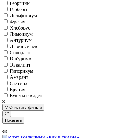
Георгины
Герберы
Дельфиниум
Фрезия
Хлеборус
Лимониум
Антуриум
Львиный зев
Солидаго
Вибурнум
Эвкалипт
Гиперикум
Амарант
Статица
Бруния
Букеты с видео
Очистить фильтр
Показать