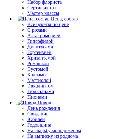
Набор флориста
Сертификаты
Мастер-классы
Цена, состав
Все букеты по цене
С розами
Альстромерией
Гипсофилой
Диантусами
Гортензией
Хризантемой
Ромашкой
Эустомой
Каллами
Маттиолой
Эвкалиптом
Тюльпанами
Пионами
Повод
День рождения
Свидание
Юбилей
Годовщина
На свадьбу молодоженам
На выписку из роддома