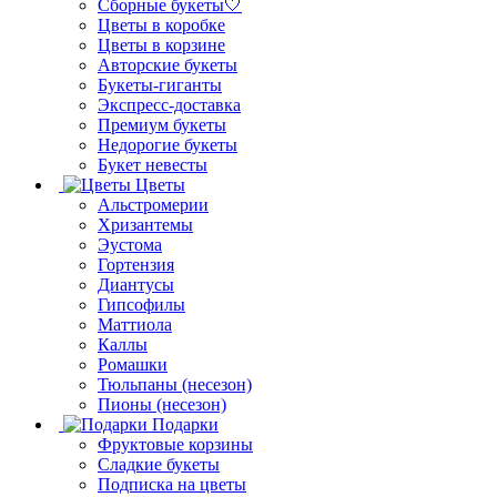
Сборные букеты🤍
Цветы в коробке
Цветы в корзине
Авторские букеты
Букеты-гиганты
Экспресс-доставка
Премиум букеты
Недорогие букеты
Букет невесты
Цветы
Альстромерии
Хризантемы
Эустома
Гортензия
Диантусы
Гипсофилы
Маттиола
Каллы
Ромашки
Тюльпаны (несезон)
Пионы (несезон)
Подарки
Фруктовые корзины
Сладкие букеты
Подписка на цветы