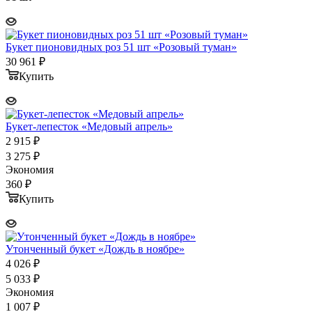
Букет пионовидных роз 51 шт «Розовый туман»
30 961
₽
Купить
Букет-лепесток «Медовый апрель»
2 915
₽
3 275
₽
Экономия
360
₽
Купить
Утонченный букет «Дождь в ноябре»
4 026
₽
5 033
₽
Экономия
1 007
₽