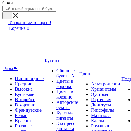
Сочи
Избранные товары
0
Корзина
0
Букеты
Розы🌹
Сборные
Цветы
букеты🤍
Пионовидные
Под
Цветы в
Средние
Альстромерии
коробке
Высокие
Хризантемы
Цветы в
Кустовые
Эустома
корзине
В коробке
Гортензия
Авторские
В корзине
Диантусы
букеты
Французские
Гипсофилы
Букеты-
Белые
Маттиола
гиганты
Красные
Каллы
Экспресс-
Розовые
Ромашки
доставка