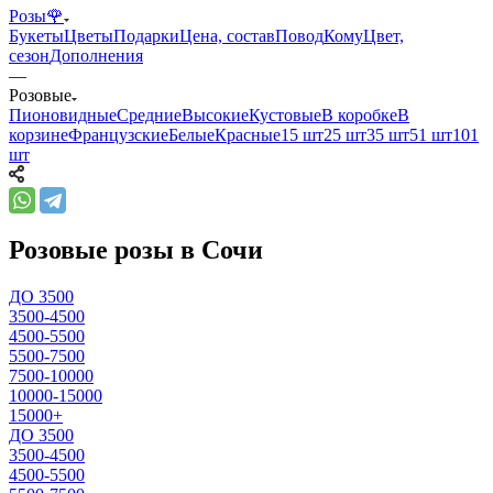
Розы🌹
Букеты
Цветы
Подарки
Цена, состав
Повод
Кому
Цвет,
сезон
Дополнения
—
Розовые
Пионовидные
Средние
Высокие
Кустовые
В коробке
В
корзине
Французские
Белые
Красные
15 шт
25 шт
35 шт
51 шт
101
шт
Розовые розы в Сочи
ДО 3500
3500-4500
4500-5500
5500-7500
7500-10000
10000-15000
15000+
ДО 3500
3500-4500
4500-5500