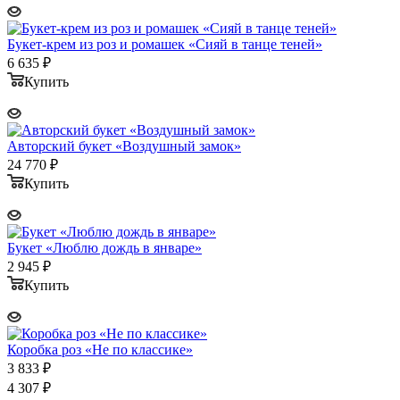
Букет-крем из роз и ромашек «Сияй в танце теней»
6 635
₽
Купить
Авторский букет «Воздушный замок»
24 770
₽
Купить
Букет «Люблю дождь в январе»
2 945
₽
Купить
Коробка роз «Не по классике»
3 833
₽
4 307
₽