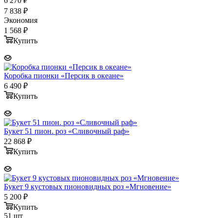
6 270
₽
7 838
₽
Экономия
1 568
₽
Купить
Коробка пионки «Персик в океане»
6 490
₽
Купить
Букет 51 пион. роз «Сливочный раф»
22 868
₽
Купить
Букет 9 кустовых пионовидных роз «Мгновение»
5 200
₽
Купить
51 шт