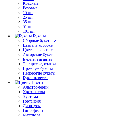
Красные
Розовые
15 шт
25 шт
35 шт
51 шт
101 шт
Букеты
Сборные букеты🤍
Цветы в коробке
Цветы в корзине
Авторские букеты
Букеты-гиганты
Экспресс-доставка
Премиум букеты
Недорогие букеты
Букет невесты
Цветы
Альстромерии
Хризантемы
Эустома
Гортензия
Диантусы
Гипсофилы
Маттиола