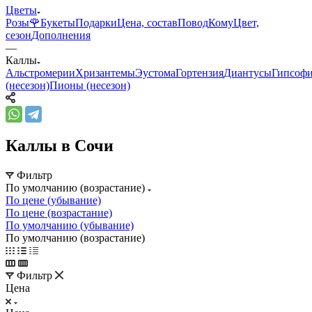
Цветы
Розы🌹
Букеты
Подарки
Цена, состав
Повод
Кому
Цвет,
сезон
Дополнения
—
Каллы
Альстромерии
Хризантемы
Эустома
Гортензия
Диантусы
Гипсоф
(несезон)
Пионы (несезон)
Каллы в Сочи
Фильтр
По умолчанию (возрастание)
По цене (убывание)
По цене (возрастание)
По умолчанию (убывание)
По умолчанию (возрастание)
Фильтр
Цена