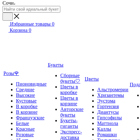
Сочи
Избранные товары
0
Корзина
0
Букеты
Розы🌹
Сборные
Цветы
букеты🤍
Пионовидные
Под
Цветы в
Средние
Альстромерии
коробке
Высокие
Хризантемы
Цветы в
Кустовые
Эустома
корзине
В коробке
Гортензия
Авторские
В корзине
Диантусы
букеты
Французские
Гипсофилы
Букеты-
Белые
Маттиола
гиганты
Красные
Каллы
Экспресс-
Розовые
Ромашки
доставка