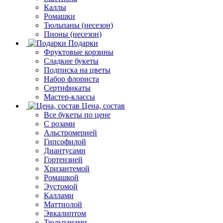
Каллы
Ромашки
Тюльпаны (несезон)
Пионы (несезон)
Подарки
Фруктовые корзины
Сладкие букеты
Подписка на цветы
Набор флориста
Сертификаты
Мастер-классы
Цена, состав
Все букеты по цене
С розами
Альстромерией
Гипсофилой
Диантусами
Гортензией
Хризантемой
Ромашкой
Эустомой
Каллами
Маттиолой
Эвкалиптом
Тюльпанами