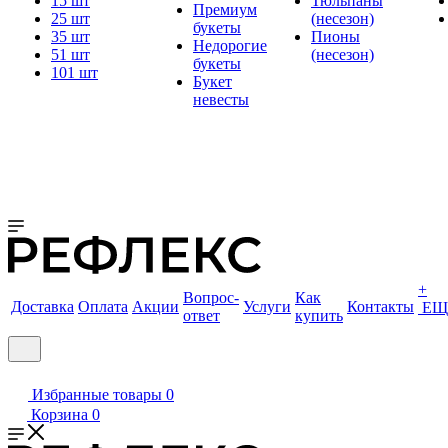
15 шт
Тюльпаны
Премиум
25 шт
(несезон)
букеты
35 шт
Пионы
Недорогие
51 шт
(несезон)
букеты
101 шт
Букет
невесты
+
Вопрос-
Как
Доставка
Оплата
Акции
Услуги
Контакты
ЕЩ
ответ
купить
Избранные товары
0
Корзина
0