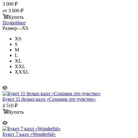
3 000
₽
от
3 000 ₽
Купить
Подробнее
Размер
—
XS
XS
S
M
L
XL
XXL
XXXL
Букет 11 белых калл «Сохрани это чувство»
4 510
₽
Купить
Букет 7 калл «Wonderful»