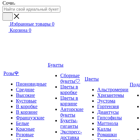
Сочи
Избранные товары
0
Корзина
0
Букеты
Розы🌹
Сборные
Цветы
букеты🤍
Пионовидные
Под
Цветы в
Средние
Альстромерии
коробке
Высокие
Хризантемы
Цветы в
Кустовые
Эустома
корзине
В коробке
Гортензия
Авторские
В корзине
Диантусы
букеты
Французские
Гипсофилы
Букеты-
Белые
Маттиола
гиганты
Красные
Каллы
Экспресс-
Розовые
Ромашки
доставка