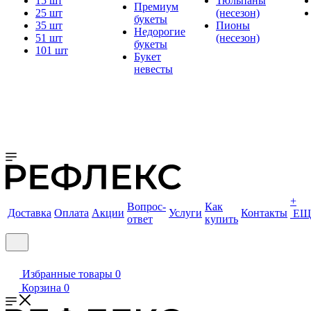
15 шт
Тюльпаны
Премиум
25 шт
(несезон)
букеты
35 шт
Пионы
Недорогие
51 шт
(несезон)
букеты
101 шт
Букет
невесты
+
Вопрос-
Как
Доставка
Оплата
Акции
Услуги
Контакты
ЕЩ
ответ
купить
Избранные товары
0
Корзина
0