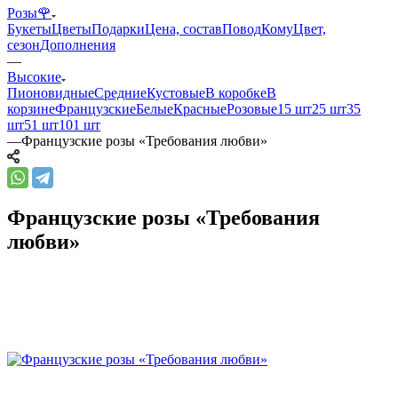
Розы🌹
Букеты
Цветы
Подарки
Цена, состав
Повод
Кому
Цвет,
сезон
Дополнения
—
Высокие
Пионовидные
Средние
Кустовые
В коробке
В
корзине
Французские
Белые
Красные
Розовые
15 шт
25 шт
35
шт
51 шт
101 шт
—
Французские розы «Требования любви»
Французские розы «Требования
любви»