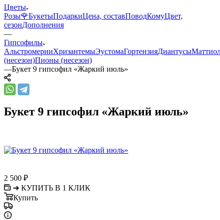
Цветы
Розы🌹
Букеты
Подарки
Цена, состав
Повод
Кому
Цвет,
сезон
Дополнения
—
Гипсофилы
Альстромерии
Хризантемы
Эустома
Гортензия
Диантусы
Маттио
(несезон)
Пионы (несезон)
—
Букет 9 гипсофил «Жаркий июль»
Букет 9 гипсофил «Жаркий июль»
2 500
₽
➜ КУПИТЬ В 1 КЛИК
Купить