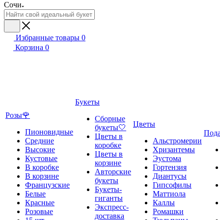
Сочи
Избранные товары
0
Корзина
0
Букеты
Розы🌹
Сборные
Цветы
букеты🤍
Пионовидные
Под
Цветы в
Средние
Альстромерии
коробке
Высокие
Хризантемы
Цветы в
Кустовые
Эустома
корзине
В коробке
Гортензия
Авторские
В корзине
Диантусы
букеты
Французские
Гипсофилы
Букеты-
Белые
Маттиола
гиганты
Красные
Каллы
Экспресс-
Розовые
Ромашки
доставка