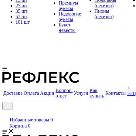
15 шт
Тюльпаны
Премиум
25 шт
(несезон)
букеты
35 шт
Пионы
Недорогие
51 шт
(несезон)
букеты
101 шт
Букет
невесты
+
Вопрос-
Как
Доставка
Оплата
Акции
Услуги
Контакты
ЕЩ
ответ
купить
Избранные товары
0
Корзина
0