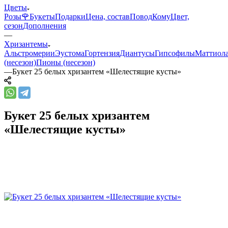
Цветы
Розы🌹
Букеты
Подарки
Цена, состав
Повод
Кому
Цвет,
сезон
Дополнения
—
Хризантемы
Альстромерии
Эустома
Гортензия
Диантусы
Гипсофилы
Маттиол
(несезон)
Пионы (несезон)
—
Букет 25 белых хризантем «Шелестящие кусты»
Букет 25 белых хризантем
«Шелестящие кусты»