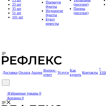
15 шт
Тюльпаны
Премиум
25 шт
(несезон)
букеты
35 шт
Пионы
Недорогие
51 шт
(несезон)
букеты
101 шт
Букет
невесты
+
Вопрос-
Как
Доставка
Оплата
Акции
Услуги
Контакты
ЕЩ
ответ
купить
Избранные товары
0
Корзина
0