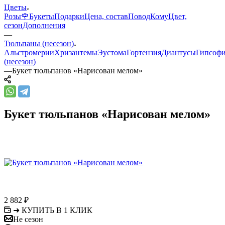
Цветы
Розы🌹
Букеты
Подарки
Цена, состав
Повод
Кому
Цвет,
сезон
Дополнения
—
Тюльпаны (несезон)
Альстромерии
Хризантемы
Эустома
Гортензия
Диантусы
Гипсоф
(несезон)
—
Букет тюльпанов «Нарисован мелом»
Букет тюльпанов «Нарисован мелом»
2 882
₽
➜ КУПИТЬ В 1 КЛИК
Не сезон