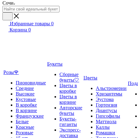
Сочи
Избранные товары
0
Корзина
0
Букеты
Розы🌹
Сборные
Цветы
букеты🤍
Пионовидные
Под
Цветы в
Средние
Альстромерии
коробке
Высокие
Хризантемы
Цветы в
Кустовые
Эустома
корзине
В коробке
Гортензия
Авторские
В корзине
Диантусы
букеты
Французские
Гипсофилы
Букеты-
Белые
Маттиола
гиганты
Красные
Каллы
Экспресс-
Розовые
Ромашки
доставка