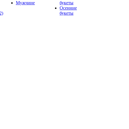
Мужчине
букеты
Осенние
2)
букеты