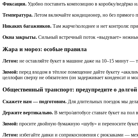
Фиксация.
Удобно поставить композицию в коробку/ведёрко ил
Температура.
Летом включайте кондиционер, но без прямого п
Никаких багажников.
Там жарче/холоднее и нет контроля: при
Окна закрыты.
Сильный встречный поток «выдувает» нежные 
Жара и мороз: особые правила
Летом:
не оставляйте букет в машине даже на 10–15 минут — т
Зимой:
перед входом в тёплое помещение дайте букету «акклима
целлофан сверху не обязателен (он задерживает конденсат и мо
Общественный транспорт: предупредите о долгой
Скажете нам — подготовим.
Для длительных поездок мы делае
Держите вертикально.
В метро/автобусе ставьте букет на пол 
Зимой:
просите двойную бумажную «шубу» и переносите букет б
Летом:
избегайте давки и соприкосновения с рюкзаками — ме