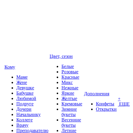
Цвет, сезон
Белые
Кому
Розовые
Маме
Красные
Жене
Микс
Девушке
Нежные
Бабушке
Яркие
Дополнения
Любимой
Желтые
+
Подруге
Кремовые
Конфеты
ЕЩЕ
Дочери
Зимние
Открытки
Начальнику
букеты
Коллеге
Весенние
Врачу
букеты
Преподавателю
Летние