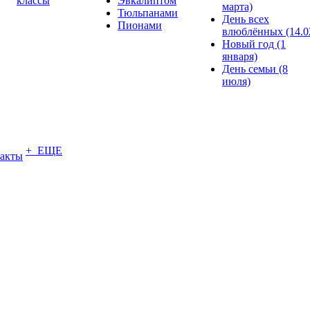
классы
Эвкалиптом
марта)
Тюльпанами
День всех
Пионами
влюблённых (14.0
Новый год (1
января)
День семьи (8
июля)
+ ЕЩЕ
акты