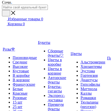
Сочи
Избранные товары
0
Корзина
0
Букеты
Розы🌹
Сборные
Цветы
букеты🤍
Пионовидные
П
Цветы в
Средние
Альстромерии
коробке
Высокие
Хризантемы
Цветы в
Кустовые
Эустома
корзине
В коробке
Гортензия
Авторские
В корзине
Диантусы
букеты
Французские
Гипсофилы
Букеты-
Белые
Маттиола
гиганты
Красные
Каллы
Экспресс-
Розовые
Ромашки
доставка
15 шт
Тюльпаны
Премиум
25 шт
(несезон)
букеты