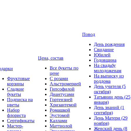
Повод
День рождения
Свидание
Юбилей
Цена, состав
Годовщина
На свадьбу
Все букеты по
одарки
молодоженам
цене
На выписку из
Фруктовые
С розами
роддома
корзины
Альстромерией
День учителя (5
Сладкие
Гипсофилой
октября)
букеты
Диантусами
Татьянин день (25
Подписка на
Гортензией
января)
цветы
Хризантемой
День знаний (1
Набор
Ромашкой
сентября)
флориста
Эустомой
День Матери (29
Сертификаты
Каллами
ноября)
Мастер-
Маттиолой
Женский день (8