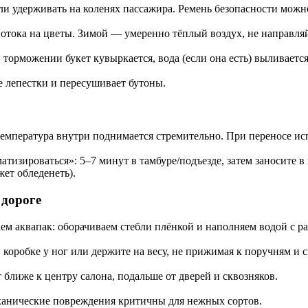
и удерживать на коленях пассажира. Ремень безопасности можн
отока на цветы. Зимой — умеренно тёплый воздух, не направляйт
 торможении букет кувыркается, вода (если она есть) выливается
лепестки и пересушивает бутоны.
емпература внутри поднимается стремительно. При переносе испо
тизироваться»: 5–7 минут в тамбуре/подъезде, затем заносите в 
жет обледенеть).
 дороге
м аквапак: оборачиваем стебли плёнкой и наполняем водой с р
в коробке у ног или держите на весу, не прижимая к поручням и 
лиже к центру салона, подальше от дверей и сквозняков.
ханические повреждения критичны для нежных сортов.