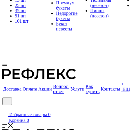
15 шт
Тюльпаны
Премиум
25 шт
(несезон)
букеты
35 шт
Пионы
Недорогие
51 шт
(несезон)
букеты
101 шт
Букет
невесты
+
Вопрос-
Как
Доставка
Оплата
Акции
Услуги
Контакты
ЕЩ
ответ
купить
Избранные товары
0
Корзина
0