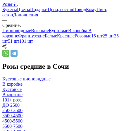
Розы🌹
Букеты
Цветы
Подарки
Цена, состав
Повод
Кому
Цвет,
сезон
Дополнения
—
Средние
Пионовидные
Высокие
Кустовые
В коробке
В
корзине
Французские
Белые
Красные
Розовые
15 шт
25 шт
35
шт
51 шт
101 шт
Розы средние в Сочи
Кустовые пионовидные
В коробке
Кустовые
В корзине
101+ роза
ДО 2500
2500-3500
3500-4500
4500-5500
5500-7500