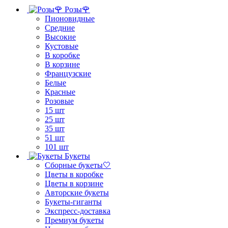
Розы🌹
Пионовидные
Средние
Высокие
Кустовые
В коробке
В корзине
Французские
Белые
Красные
Розовые
15 шт
25 шт
35 шт
51 шт
101 шт
Букеты
Сборные букеты🤍
Цветы в коробке
Цветы в корзине
Авторские букеты
Букеты-гиганты
Экспресс-доставка
Премиум букеты