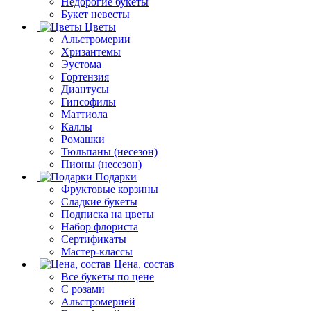
Недорогие букеты
Букет невесты
Цветы
Альстромерии
Хризантемы
Эустома
Гортензия
Диантусы
Гипсофилы
Маттиола
Каллы
Ромашки
Тюльпаны (несезон)
Пионы (несезон)
Подарки
Фруктовые корзины
Сладкие букеты
Подписка на цветы
Набор флориста
Сертификаты
Мастер-классы
Цена, состав
Все букеты по цене
С розами
Альстромерией