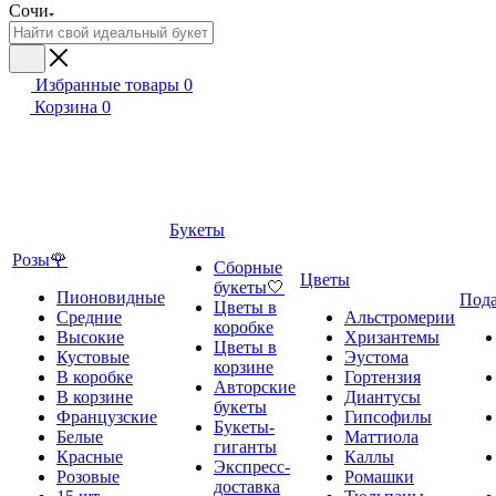
Сочи
Избранные товары
0
Корзина
0
Букеты
Розы🌹
Сборные
Цветы
букеты🤍
Пионовидные
Под
Цветы в
Средние
Альстромерии
коробке
Высокие
Хризантемы
Цветы в
Кустовые
Эустома
корзине
В коробке
Гортензия
Авторские
В корзине
Диантусы
букеты
Французские
Гипсофилы
Букеты-
Белые
Маттиола
гиганты
Красные
Каллы
Экспресс-
Розовые
Ромашки
доставка