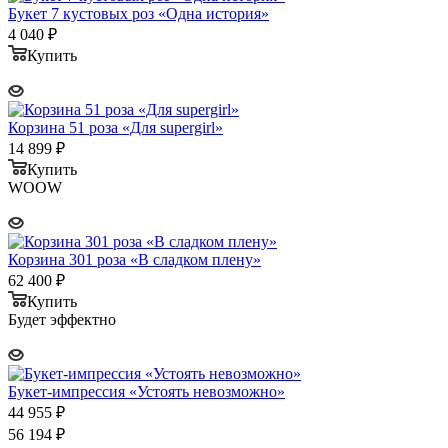
Букет 7 кустовых роз «Одна история»
4 040
₽
Купить
Корзина 51 роза «Для supergirl»
14 899
₽
Купить
WOOW
Корзина 301 роза «В сладком плену»
62 400
₽
Купить
Будет эффектно
Букет-импрессия «Устоять невозможно»
44 955
₽
56 194
₽