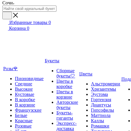
Сочи
Избранные товары
0
Корзина
0
Букеты
Розы🌹
Сборные
Цветы
букеты🤍
Пионовидные
Под
Цветы в
Средние
Альстромерии
коробке
Высокие
Хризантемы
Цветы в
Кустовые
Эустома
корзине
В коробке
Гортензия
Авторские
В корзине
Диантусы
букеты
Французские
Гипсофилы
Букеты-
Белые
Маттиола
гиганты
Красные
Каллы
Экспресс-
Розовые
Ромашки
доставка