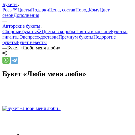
Букеты
Розы🌹
Цветы
Подарки
Цена, состав
Повод
Кому
Цвет,
сезон
Дополнения
—
Авторские букеты
Сборные букеты🤍
Цветы в коробке
Цветы в корзине
Букеты-
гиганты
Экспресс-доставка
Премиум букеты
Недорогие
букеты
Букет невесты
—
Букет «Люби меня люби»
Букет «Люби меня люби»