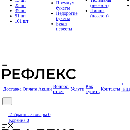
15 шт
Тюльпаны
Премиум
25 шт
(несезон)
букеты
35 шт
Пионы
Недорогие
51 шт
(несезон)
букеты
101 шт
Букет
невесты
+
Вопрос-
Как
Доставка
Оплата
Акции
Услуги
Контакты
ЕЩ
ответ
купить
Избранные товары
0
Корзина
0