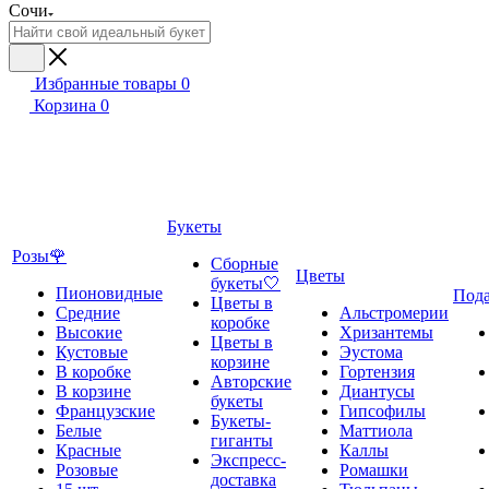
Сочи
Избранные товары
0
Корзина
0
Букеты
Розы🌹
Сборные
Цветы
букеты🤍
Пионовидные
Под
Цветы в
Средние
Альстромерии
коробке
Высокие
Хризантемы
Цветы в
Кустовые
Эустома
корзине
В коробке
Гортензия
Авторские
В корзине
Диантусы
букеты
Французские
Гипсофилы
Букеты-
Белые
Маттиола
гиганты
Красные
Каллы
Экспресс-
Розовые
Ромашки
доставка