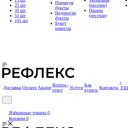
15 шт
Тюльпаны
Премиум
25 шт
(несезон)
букеты
35 шт
Пионы
Недорогие
51 шт
(несезон)
букеты
101 шт
Букет
невесты
+
Вопрос-
Как
Доставка
Оплата
Акции
Услуги
Контакты
ЕЩ
ответ
купить
Избранные товары
0
Корзина
0