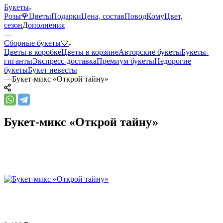
Букеты
Розы🌹
Цветы
Подарки
Цена, состав
Повод
Кому
Цвет,
сезон
Дополнения
—
Сборные букеты🤍
Цветы в коробке
Цветы в корзине
Авторские букеты
Букеты-
гиганты
Экспресс-доставка
Премиум букеты
Недорогие
букеты
Букет невесты
—
Букет-микс «Открой тайну»
Букет-микс «Открой тайну»