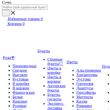
Сочи
Избранные товары
0
Корзина
0
Букеты
Розы🌹
Сборные
Цветы
букеты🤍
Пионовидные
Под
Цветы в
Средние
Альстромерии
коробке
Высокие
Хризантемы
Цветы в
Кустовые
Эустома
корзине
В коробке
Гортензия
Авторские
В корзине
Диантусы
букеты
Французские
Гипсофилы
Букеты-
Белые
Маттиола
гиганты
Красные
Каллы
Экспресс-
Розовые
Ромашки
доставка