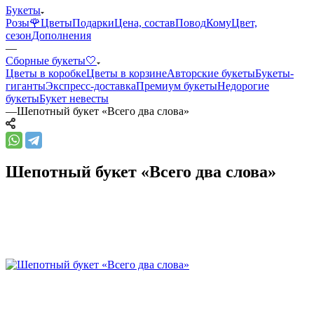
Букеты
Розы🌹
Цветы
Подарки
Цена, состав
Повод
Кому
Цвет,
сезон
Дополнения
—
Сборные букеты🤍
Цветы в коробке
Цветы в корзине
Авторские букеты
Букеты-
гиганты
Экспресс-доставка
Премиум букеты
Недорогие
букеты
Букет невесты
—
Шепотный букет «Всего два слова»
Шепотный букет «Всего два слова»