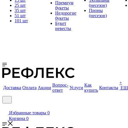
15 шт
Тюльпаны
Премиум
25 шт
(несезон)
букеты
35 шт
Пионы
Недорогие
51 шт
(несезон)
букеты
101 шт
Букет
невесты
+
Вопрос-
Как
Доставка
Оплата
Акции
Услуги
Контакты
ЕЩ
ответ
купить
Избранные товары
0
Корзина
0