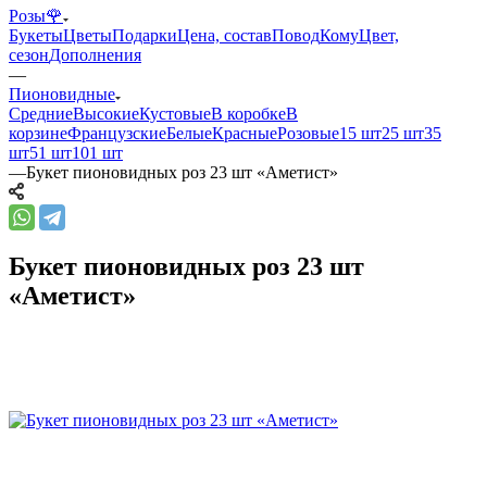
Розы🌹
Букеты
Цветы
Подарки
Цена, состав
Повод
Кому
Цвет,
сезон
Дополнения
—
Пионовидные
Средние
Высокие
Кустовые
В коробке
В
корзине
Французские
Белые
Красные
Розовые
15 шт
25 шт
35
шт
51 шт
101 шт
—
Букет пионовидных роз 23 шт «Аметист»
Букет пионовидных роз 23 шт
«Аметист»