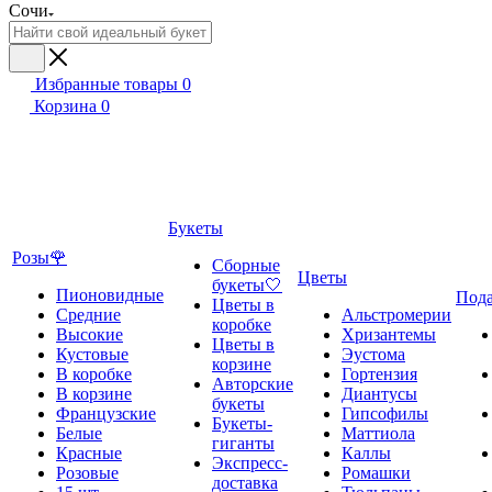
Сочи
Избранные товары
0
Корзина
0
Букеты
Розы🌹
Сборные
Цветы
букеты🤍
Пионовидные
Под
Цветы в
Средние
Альстромерии
коробке
Высокие
Хризантемы
Цветы в
Кустовые
Эустома
корзине
В коробке
Гортензия
Авторские
В корзине
Диантусы
букеты
Французские
Гипсофилы
Букеты-
Белые
Маттиола
гиганты
Красные
Каллы
Экспресс-
Розовые
Ромашки
доставка