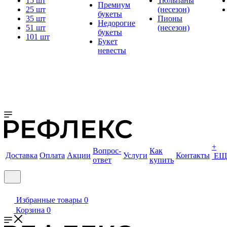
15 шт
Тюльпаны
Премиум
25 шт
(несезон)
букеты
35 шт
Пионы
Недорогие
51 шт
(несезон)
букеты
101 шт
Букет
невесты
+
Вопрос-
Как
Доставка
Оплата
Акции
Услуги
Контакты
ЕЩ
ответ
купить
Избранные товары
0
Корзина
0