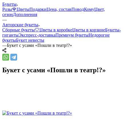
Букеты
Розы🌹
Цветы
Подарки
Цена, состав
Повод
Кому
Цвет,
сезон
Дополнения
—
Авторские букеты
Сборные букеты🤍
Цветы в коробке
Цветы в корзине
Букеты-
гиганты
Экспресс-доставка
Премиум букеты
Недорогие
букеты
Букет невесты
—
Букет с усами «Пошли в театр!?»
Букет с усами «Пошли в театр!?»