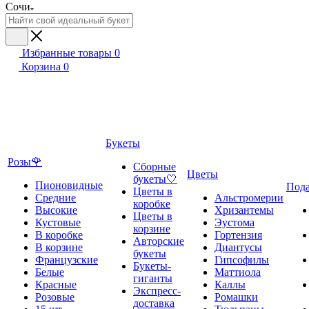
Сочи
Избранные товары
0
Корзина
0
Букеты
Розы🌹
Сборные
Цветы
букеты🤍
Пионовидные
Под
Цветы в
Средние
Альстромерии
коробке
Высокие
Хризантемы
Цветы в
Кустовые
Эустома
корзине
В коробке
Гортензия
Авторские
В корзине
Диантусы
букеты
Французские
Гипсофилы
Букеты-
Белые
Маттиола
гиганты
Красные
Каллы
Экспресс-
Розовые
Ромашки
доставка