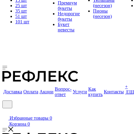
15 шт
Тюльпаны
Премиум
25 шт
(несезон)
букеты
35 шт
Пионы
Недорогие
51 шт
(несезон)
букеты
101 шт
Букет
невесты
+
Вопрос-
Как
Доставка
Оплата
Акции
Услуги
Контакты
ЕЩ
ответ
купить
Избранные товары
0
Корзина
0