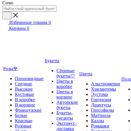
Сочи
Избранные товары
0
Корзина
0
Букеты
Розы🌹
Сборные
Цветы
букеты🤍
Пионовидные
Под
Цветы в
Средние
Альстромерии
коробке
Высокие
Хризантемы
Цветы в
Кустовые
Эустома
корзине
В коробке
Гортензия
Авторские
В корзине
Диантусы
букеты
Французские
Гипсофилы
Букеты-
Белые
Маттиола
гиганты
Красные
Каллы
Экспресс-
Розовые
Ромашки
доставка