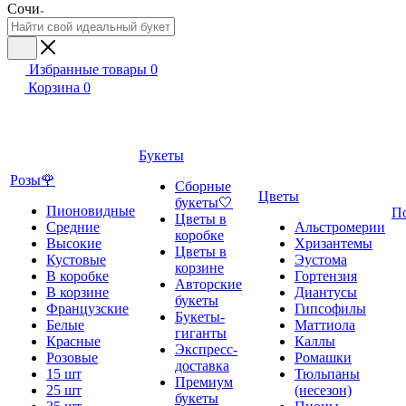
Сочи
Избранные товары
0
Корзина
0
Букеты
Розы🌹
Сборные
Цветы
букеты🤍
Пионовидные
П
Цветы в
Средние
Альстромерии
коробке
Высокие
Хризантемы
Цветы в
Кустовые
Эустома
корзине
В коробке
Гортензия
Авторские
В корзине
Диантусы
букеты
Французские
Гипсофилы
Букеты-
Белые
Маттиола
гиганты
Красные
Каллы
Экспресс-
Розовые
Ромашки
доставка
15 шт
Тюльпаны
Премиум
25 шт
(несезон)
букеты