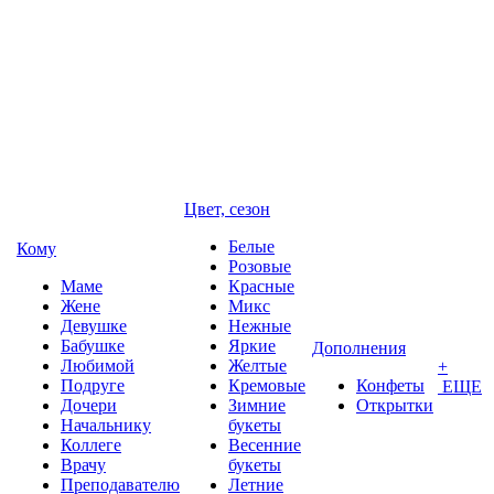
Цвет, сезон
Белые
Кому
Розовые
Маме
Красные
Жене
Микс
Девушке
Нежные
Бабушке
Яркие
Дополнения
Любимой
Желтые
+
Подруге
Кремовые
Конфеты
ЕЩЕ
Дочери
Зимние
Открытки
Начальнику
букеты
Коллеге
Весенние
Врачу
букеты
Преподавателю
Летние