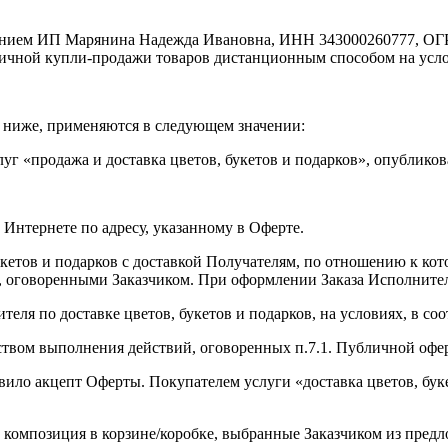
ением ИП Марянина Надежда Ивановна, ИНН 343000260777, ОГ
ничной купли-продажи товаров дистанционным способом на усл
 ниже, применяются в следующем значении:
уг «продажа и доставка цветов, букетов и подарков», опублико
Интернете по адресу, указанному в Оферте.
 букетов и подарков с доставкой Получателям, по отношению к 
за, оговоренными Заказчиком. При оформлении Заказа Исполните
ителя по доставке цветов, букетов и подарков, на условиях, в с
твом выполнения действий, оговоренных п.7.1. Публичной офе
ило акцепт Оферты. Покупателем услуги «доставка цветов, букет
и композиция в корзине/коробке, выбранные Заказчиком из пред