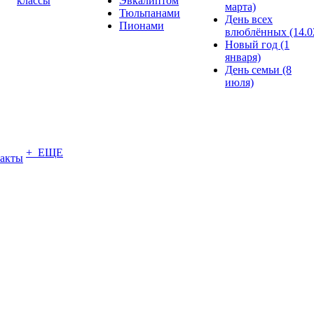
классы
Эвкалиптом
марта)
Тюльпанами
День всех
Пионами
влюблённых (14.0
Новый год (1
января)
День семьи (8
июля)
+ ЕЩЕ
акты