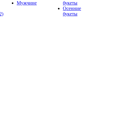
Мужчине
букеты
Осенние
2)
букеты