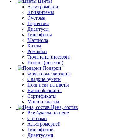
Цветы
Альстромерии
Хризантемы
Эустома
Гортензия
Диантусы
Гипсофилы
Маттиола
Каллы
Ромашки
Тюльпаны (несезон)
Пионы (несезон)
Подарки
Фруктовые корзины
Сладкие букеты
Подписка на цветы
Набор флориста
Сертификаты
Мастер-классы
Цена, состав
Все букеты по цене
С розами
Альстромерией
Гипсофилой
Диантусами