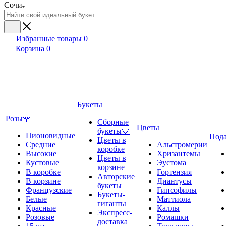
Сочи
Избранные товары
0
Корзина
0
Букеты
Розы🌹
Сборные
Цветы
букеты🤍
Пионовидные
Под
Цветы в
Средние
Альстромерии
коробке
Высокие
Хризантемы
Цветы в
Кустовые
Эустома
корзине
В коробке
Гортензия
Авторские
В корзине
Диантусы
букеты
Французские
Гипсофилы
Букеты-
Белые
Маттиола
гиганты
Красные
Каллы
Экспресс-
Розовые
Ромашки
доставка