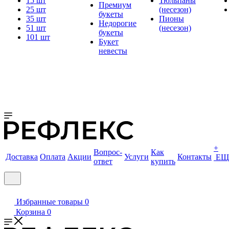
15 шт
Тюльпаны
Премиум
25 шт
(несезон)
букеты
35 шт
Пионы
Недорогие
51 шт
(несезон)
букеты
101 шт
Букет
невесты
+
Вопрос-
Как
Доставка
Оплата
Акции
Услуги
Контакты
ЕЩ
ответ
купить
Избранные товары
0
Корзина
0