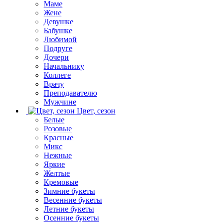
Маме
Жене
Девушке
Бабушке
Любимой
Подруге
Дочери
Начальнику
Коллеге
Врачу
Преподавателю
Мужчине
Цвет, сезон
Белые
Розовые
Красные
Микс
Нежные
Яркие
Желтые
Кремовые
Зимние букеты
Весенние букеты
Летние букеты
Осенние букеты