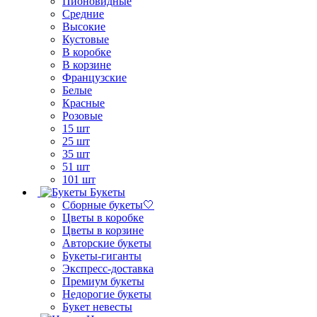
Пионовидные
Средние
Высокие
Кустовые
В коробке
В корзине
Французские
Белые
Красные
Розовые
15 шт
25 шт
35 шт
51 шт
101 шт
Букеты
Сборные букеты🤍
Цветы в коробке
Цветы в корзине
Авторские букеты
Букеты-гиганты
Экспресс-доставка
Премиум букеты
Недорогие букеты
Букет невесты