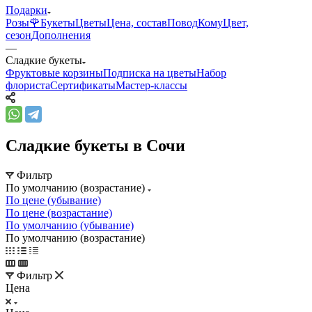
Подарки
Розы🌹
Букеты
Цветы
Цена, состав
Повод
Кому
Цвет,
сезон
Дополнения
—
Сладкие букеты
Фруктовые корзины
Подписка на цветы
Набор
флориста
Сертификаты
Мастер-классы
Сладкие букеты в Сочи
Фильтр
По умолчанию (возрастание)
По цене (убывание)
По цене (возрастание)
По умолчанию (убывание)
По умолчанию (возрастание)
Фильтр
Цена