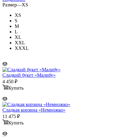
Размер
—
XS
XS
S
M
L
XL
XXL
XXXL
Сладкий букет «Малибу»
4 450
₽
Купить
Сладкая корзина «Немножко»
11 475
₽
Купить