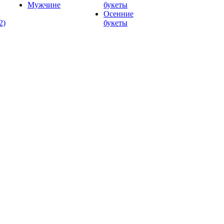
Мужчине
букеты
Осенние
2)
букеты