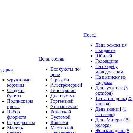
Повод
День рождения
Свидание
Юбилей
Цена, состав
Годовщина
На свадьбу
Все букеты по
одарки
молодоженам
цене
На выписку из
Фруктовые
С розами
роддома
корзины
Альстромерией
День учителя (5
Сладкие
Гипсофилой
октября)
букеты
Диантусами
Татьянин день (25
Подписка на
Гортензией
января)
цветы
Хризантемой
День знаний (1
Набор
Ромашкой
сентября)
флориста
Эустомой
День Матери (29
Сертификаты
Каллами
ноября)
Мастер-
Маттиолой
Женский день (8