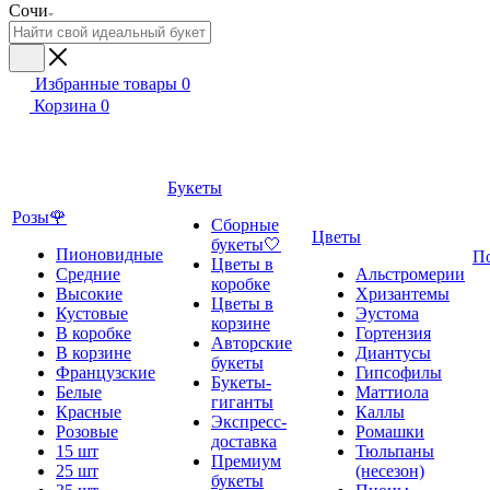
Сочи
Избранные товары
0
Корзина
0
Букеты
Розы🌹
Сборные
Цветы
букеты🤍
Пионовидные
П
Цветы в
Средние
Альстромерии
коробке
Высокие
Хризантемы
Цветы в
Кустовые
Эустома
корзине
В коробке
Гортензия
Авторские
В корзине
Диантусы
букеты
Французские
Гипсофилы
Букеты-
Белые
Маттиола
гиганты
Красные
Каллы
Экспресс-
Розовые
Ромашки
доставка
15 шт
Тюльпаны
Премиум
25 шт
(несезон)
букеты