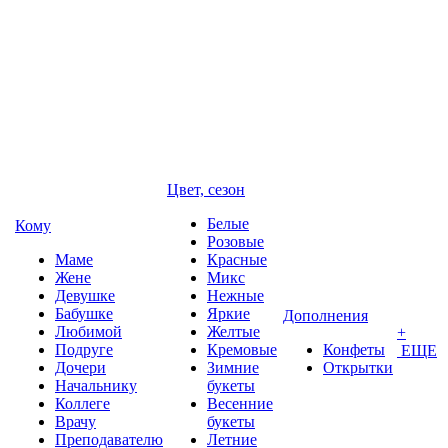
Цвет, сезон
Белые
Кому
Розовые
Маме
Красные
Жене
Микс
Девушке
Нежные
Бабушке
Яркие
Дополнения
Любимой
Желтые
+
Подруге
Кремовые
Конфеты
ЕЩЕ
Дочери
Зимние
Открытки
Начальнику
букеты
Коллеге
Весенние
Врачу
букеты
Преподавателю
Летние