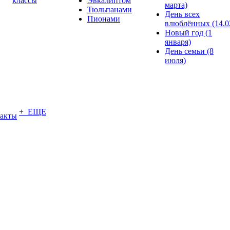
классы
Эвкалиптом
марта)
Тюльпанами
День всех
Пионами
влюблённых (14.0
Новый год (1
января)
День семьи (8
июля)
+ ЕЩЕ
акты