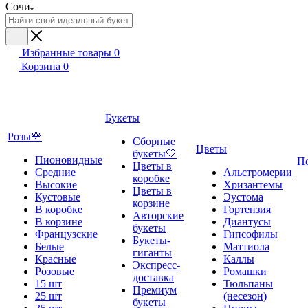
Сочи
Избранные товары
0
Корзина
0
Букеты
Розы🌹
Сборные
Цветы
букеты🤍
Пионовидные
П
Цветы в
Средние
Альстромерии
коробке
Высокие
Хризантемы
Цветы в
Кустовые
Эустома
корзине
В коробке
Гортензия
Авторские
В корзине
Диантусы
букеты
Французские
Гипсофилы
Букеты-
Белые
Маттиола
гиганты
Красные
Каллы
Экспресс-
Розовые
Ромашки
доставка
15 шт
Тюльпаны
Премиум
25 шт
(несезон)
букеты