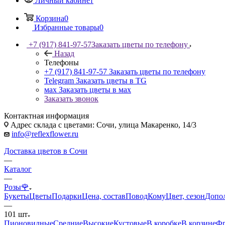
Личный кабинет
Корзина
0
Избранные товары
0
+7 (917) 841-97-57
Заказать цветы по телефону
Назад
Телефоны
+7 (917) 841-97-57
Заказать цветы по телефону
Telegram
Заказать цветы в TG
мах
Заказать цветы в мах
Заказать звонок
Контактная информация
Адрес склада с цветами: Сочи, улица Макаренко, 14/3
info@reflexflower.ru
Доставка цветов в Сочи
—
Каталог
—
Розы🌹
Букеты
Цветы
Подарки
Цена, состав
Повод
Кому
Цвет, сезон
Допо
—
101 шт
Пионовидные
Средние
Высокие
Кустовые
В коробке
В корзине
Фр