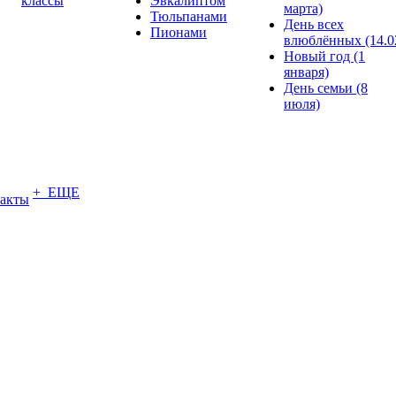
классы
Эвкалиптом
марта)
Тюльпанами
День всех
Пионами
влюблённых (14.0
Новый год (1
января)
День семьи (8
июля)
+ ЕЩЕ
акты