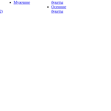
Мужчине
букеты
Осенние
2)
букеты