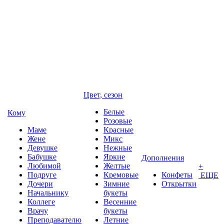
Цвет, сезон
Белые
Кому
Розовые
Маме
Красные
Жене
Микс
Девушке
Нежные
Бабушке
Яркие
Дополнения
Любимой
Желтые
+
Подруге
Кремовые
Конфеты
ЕЩЕ
Дочери
Зимние
Открытки
Начальнику
букеты
Коллеге
Весенние
Врачу
букеты
Преподавателю
Летние