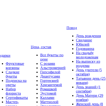
Повод
День рождения
Свидание
Юбилей
Цена, состав
Годовщина
На свадьбу
Все букеты по
одарки
молодоженам
цене
На выписку из
Фруктовые
С розами
роддома
корзины
Альстромерией
День учителя (5
Сладкие
Гипсофилой
октября)
букеты
Диантусами
Татьянин день (25
Подписка на
Гортензией
января)
цветы
Хризантемой
День знаний (1
Набор
Ромашкой
сентября)
флориста
Эустомой
День Матери (29
Сертификаты
Каллами
ноября)
Мастер-
Маттиолой
Женский день (8