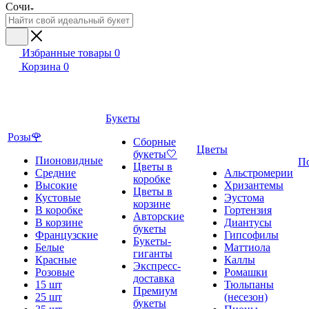
Сочи
Избранные товары
0
Корзина
0
Букеты
Розы🌹
Сборные
Цветы
букеты🤍
Пионовидные
П
Цветы в
Средние
Альстромерии
коробке
Высокие
Хризантемы
Цветы в
Кустовые
Эустома
корзине
В коробке
Гортензия
Авторские
В корзине
Диантусы
букеты
Французские
Гипсофилы
Букеты-
Белые
Маттиола
гиганты
Красные
Каллы
Экспресс-
Розовые
Ромашки
доставка
15 шт
Тюльпаны
Премиум
25 шт
(несезон)
букеты