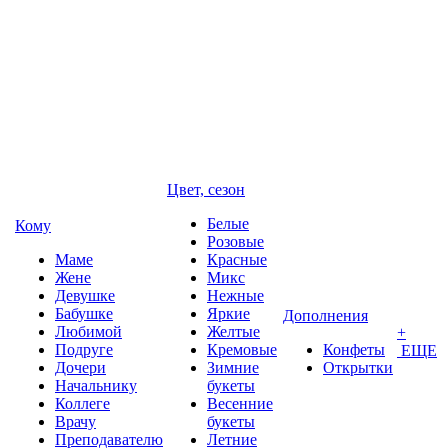
Цвет, сезон
Белые
Кому
Розовые
Маме
Красные
Жене
Микс
Девушке
Нежные
Бабушке
Яркие
Дополнения
Любимой
Желтые
+
Подруге
Кремовые
Конфеты
ЕЩЕ
Дочери
Зимние
Открытки
Начальнику
букеты
Коллеге
Весенние
Врачу
букеты
Преподавателю
Летние