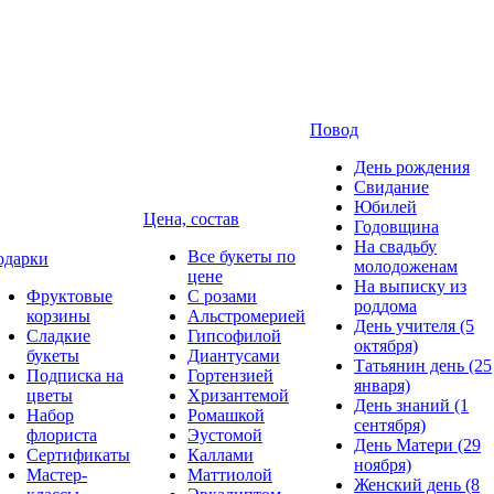
Повод
День рождения
Свидание
Юбилей
Цена, состав
Годовщина
На свадьбу
Все букеты по
одарки
молодоженам
цене
На выписку из
Фруктовые
С розами
роддома
корзины
Альстромерией
День учителя (5
Сладкие
Гипсофилой
октября)
букеты
Диантусами
Татьянин день (25
Подписка на
Гортензией
января)
цветы
Хризантемой
День знаний (1
Набор
Ромашкой
сентября)
флориста
Эустомой
День Матери (29
Сертификаты
Каллами
ноября)
Мастер-
Маттиолой
Женский день (8