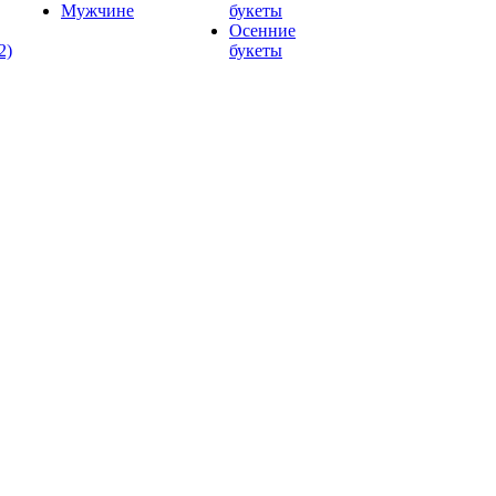
Мужчине
букеты
Осенние
2)
букеты