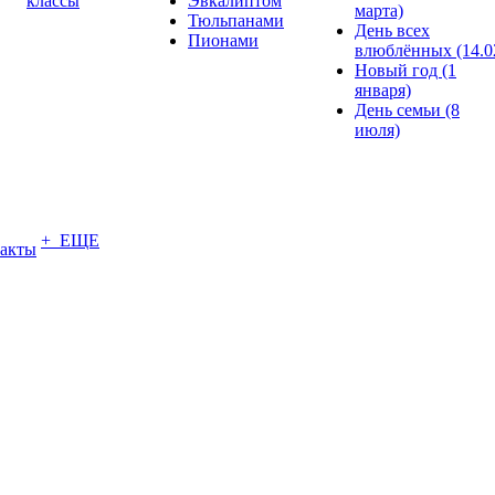
классы
Эвкалиптом
марта)
Тюльпанами
День всех
Пионами
влюблённых (14.0
Новый год (1
января)
День семьи (8
июля)
+ ЕЩЕ
акты