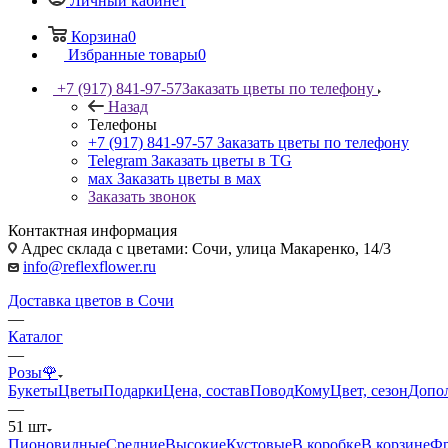
Личный кабинет
Корзина
0
Избранные товары
0
+7 (917) 841-97-57
Заказать цветы по телефону
Назад
Телефоны
+7 (917) 841-97-57
Заказать цветы по телефону
Telegram
Заказать цветы в TG
мах
Заказать цветы в мах
Заказать звонок
Контактная информация
Адрес склада с цветами: Сочи, улица Макаренко, 14/3
info@reflexflower.ru
Доставка цветов в Сочи
—
Каталог
—
Розы🌹
Букеты
Цветы
Подарки
Цена, состав
Повод
Кому
Цвет, сезон
Допо
—
51 шт
Пионовидные
Средние
Высокие
Кустовые
В коробке
В корзине
Фр