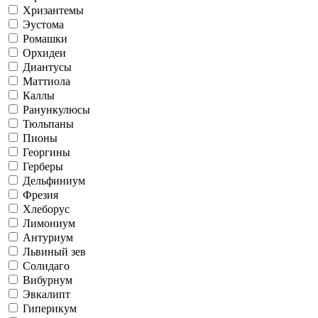
Хризантемы
Эустома
Ромашки
Орхидеи
Диантусы
Маттиола
Каллы
Ранункулюсы
Тюльпаны
Пионы
Георгины
Герберы
Дельфиниум
Фрезия
Хлеборус
Лимониум
Антуриум
Львиный зев
Солидаго
Вибурнум
Эвкалипт
Гиперикум