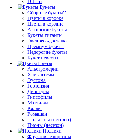
101 шт
Букеты
Сборные букеты🤍
Цветы в коробке
Цветы в корзине
Авторские букеты
Букеты-гиганты
Экспресс-доставка
Премиум букеты
Недорогие букеты
Букет невесты
Цветы
Альстромерии
Хризантемы
Эустома
Гортензия
Диантусы
Гипсофилы
Маттиола
Каллы
Ромашки
Тюльпаны (несезон)
Пионы (несезон)
Подарки
Фруктовые корзины