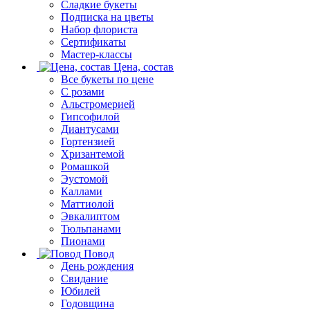
Сладкие букеты
Подписка на цветы
Набор флориста
Сертификаты
Мастер-классы
Цена, состав
Все букеты по цене
С розами
Альстромерией
Гипсофилой
Диантусами
Гортензией
Хризантемой
Ромашкой
Эустомой
Каллами
Маттиолой
Эвкалиптом
Тюльпанами
Пионами
Повод
День рождения
Свидание
Юбилей
Годовщина