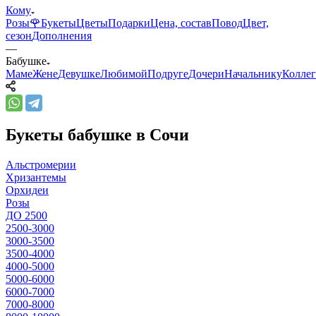
Кому
Розы🌹
Букеты
Цветы
Подарки
Цена, состав
Повод
Цвет,
сезон
Дополнения
—
Бабушке
Маме
Жене
Девушке
Любимой
Подруге
Дочери
Начальнику
Коллег
Букеты бабушке в Сочи
Альстромерии
Хризантемы
Орхидеи
Розы
ДО 2500
2500-3000
3000-3500
3500-4000
4000-5000
5000-6000
6000-7000
7000-8000