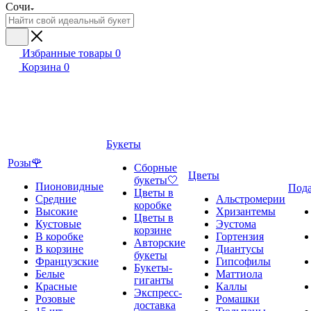
Сочи
Избранные товары
0
Корзина
0
Букеты
Розы🌹
Сборные
Цветы
букеты🤍
Пионовидные
Под
Цветы в
Средние
Альстромерии
коробке
Высокие
Хризантемы
Цветы в
Кустовые
Эустома
корзине
В коробке
Гортензия
Авторские
В корзине
Диантусы
букеты
Французские
Гипсофилы
Букеты-
Белые
Маттиола
гиганты
Красные
Каллы
Экспресс-
Розовые
Ромашки
доставка