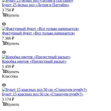
Букет 25 белых роз «Летим в Паттайю»
3 750
₽
Купить
Фактурный букет «Все только начинается»
7 366
₽
Купить
Коробка цветов «Прелестный раскат»
5 459
₽
Купить
Классика
Букет 15 красных роз 50 см «Станцуем румбу?»
3 174
₽
Купить