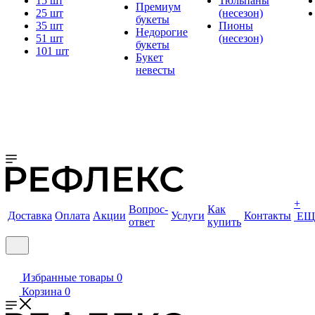
15 шт
Тюльпаны
Премиум
25 шт
(несезон)
букеты
35 шт
Пионы
Недорогие
51 шт
(несезон)
букеты
101 шт
Букет
невесты
+
Вопрос-
Как
Доставка
Оплата
Акции
Услуги
Контакты
ЕЩ
ответ
купить
Избранные товары
0
Корзина
0