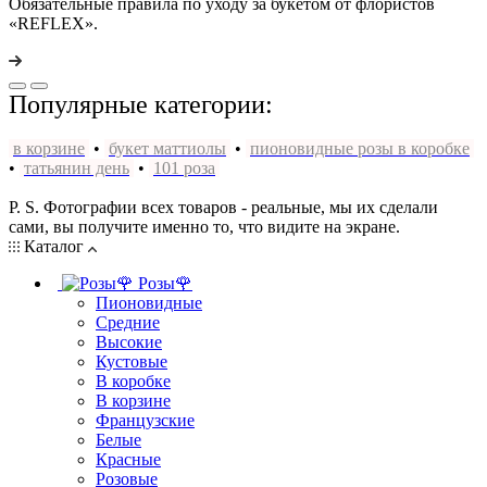
Обязательные правила по уходу за букетом от флористов
«REFLEX».
Популярные категории:
в корзине
•
букет маттиолы
•
пионовидные розы в коробке
•
татьянин день
•
101 роза
P. S. Фотографии всех товаров - реальные, мы их сделали
сами, вы получите именно то, что видите на экране.
Каталог
Розы🌹
Пионовидные
Средние
Высокие
Кустовые
В коробке
В корзине
Французские
Белые
Красные
Розовые