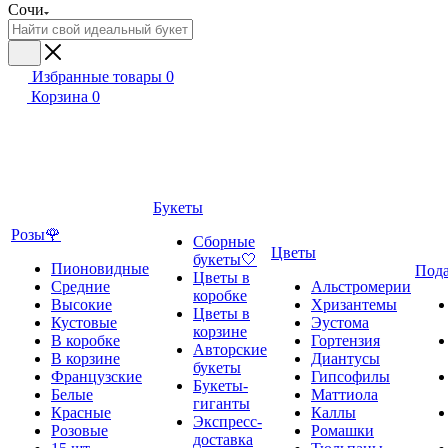
Сочи
Избранные товары
0
Корзина
0
Букеты
Розы🌹
Сборные
Цветы
букеты🤍
Пионовидные
Под
Цветы в
Средние
Альстромерии
коробке
Высокие
Хризантемы
Цветы в
Кустовые
Эустома
корзине
В коробке
Гортензия
Авторские
В корзине
Диантусы
букеты
Французские
Гипсофилы
Букеты-
Белые
Маттиола
гиганты
Красные
Каллы
Экспресс-
Розовые
Ромашки
доставка