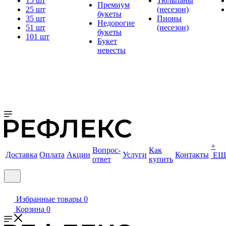
15 шт
Тюльпаны
Премиум
25 шт
(несезон)
букеты
35 шт
Пионы
Недорогие
51 шт
(несезон)
букеты
101 шт
Букет
невесты
+
Вопрос-
Как
Доставка
Оплата
Акции
Услуги
Контакты
ЕЩ
ответ
купить
Избранные товары
0
Корзина
0