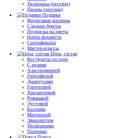
Тюльпаны (несезон)
Пионы (несезон)
Подарки
Фруктовые корзины
Сладкие букеты
Подписка на цветы
Набор флориста
Сертификаты
Мастер-классы
Цена, состав
Все букеты по цене
С розами
Альстромерией
Гипсофилой
Диантусами
Гортензией
Хризантемой
Ромашкой
Эустомой
Каллами
Маттиолой
Эвкалиптом
Тюльпанами
Пионами
Повод