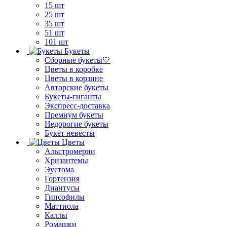
15 шт
25 шт
35 шт
51 шт
101 шт
Букеты
Сборные букеты🤍
Цветы в коробке
Цветы в корзине
Авторские букеты
Букеты-гиганты
Экспресс-доставка
Премиум букеты
Недорогие букеты
Букет невесты
Цветы
Альстромерии
Хризантемы
Эустома
Гортензия
Диантусы
Гипсофилы
Маттиола
Каллы
Ромашки