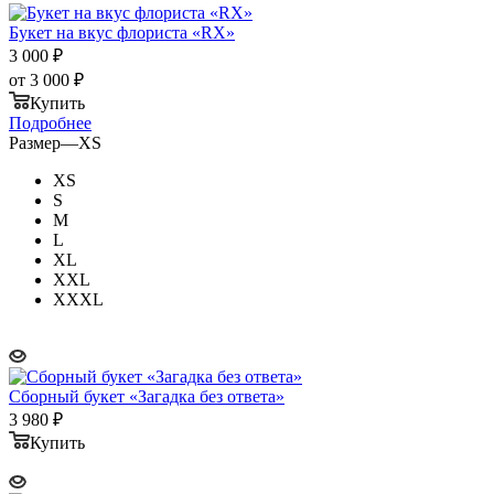
Букет на вкус флориста «RX»
3 000
₽
от
3 000 ₽
Купить
Подробнее
Размер
—
XS
XS
S
M
L
XL
XXL
XXXL
Сборный букет «Загадка без ответа»
3 980
₽
Купить