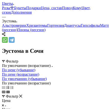
Цветы
Розы🌹
Букеты
Подарки
Цена, состав
Повод
Кому
Цвет,
сезон
Дополнения
—
Эустома
Альстромерии
Хризантемы
Гортензия
Диантусы
Гипсофилы
Матт
(несезон)
Пионы (несезон)
Эустома в Сочи
Фильтр
По умолчанию (возрастание)
По цене (убывание)
По цене (возрастание)
По умолчанию (убывание)
По умолчанию (возрастание)
Фильтр
Цена