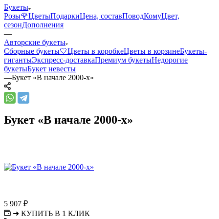
Букеты
Розы🌹
Цветы
Подарки
Цена, состав
Повод
Кому
Цвет,
сезон
Дополнения
—
Авторские букеты
Сборные букеты🤍
Цветы в коробке
Цветы в корзине
Букеты-
гиганты
Экспресс-доставка
Премиум букеты
Недорогие
букеты
Букет невесты
—
Букет «В начале 2000-х»
Букет «В начале 2000-х»
5 907
₽
➜ КУПИТЬ В 1 КЛИК