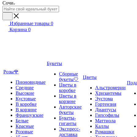
Сочи
Избранные товары
0
Корзина
0
Букеты
Розы🌹
Сборные
Цветы
букеты🤍
Пионовидные
Под
Цветы в
Средние
Альстромерии
коробке
Высокие
Хризантемы
Цветы в
Кустовые
Эустома
корзине
В коробке
Гортензия
Авторские
В корзине
Диантусы
букеты
Французские
Гипсофилы
Букеты-
Белые
Маттиола
гиганты
Красные
Каллы
Экспресс-
Розовые
Ромашки
доставка