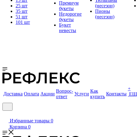
15 шт
Тюльпаны
Премиум
25 шт
(несезон)
букеты
35 шт
Пионы
Недорогие
51 шт
(несезон)
букеты
101 шт
Букет
невесты
+
Вопрос-
Как
Доставка
Оплата
Акции
Услуги
Контакты
ЕЩ
ответ
купить
Избранные товары
0
Корзина
0