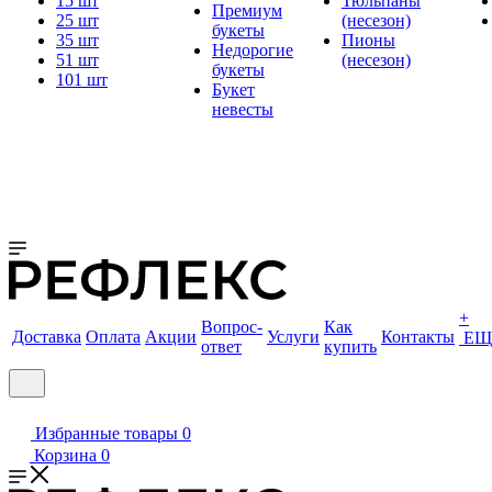
15 шт
Тюльпаны
Премиум
25 шт
(несезон)
букеты
35 шт
Пионы
Недорогие
51 шт
(несезон)
букеты
101 шт
Букет
невесты
+
Вопрос-
Как
Доставка
Оплата
Акции
Услуги
Контакты
ЕЩ
ответ
купить
Избранные товары
0
Корзина
0