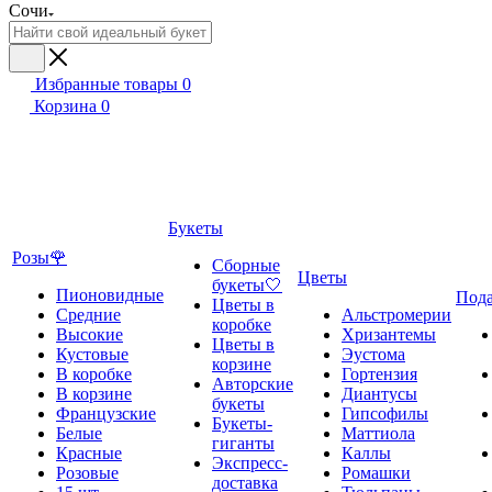
Сочи
Избранные товары
0
Корзина
0
Букеты
Розы🌹
Сборные
Цветы
букеты🤍
Пионовидные
Под
Цветы в
Средние
Альстромерии
коробке
Высокие
Хризантемы
Цветы в
Кустовые
Эустома
корзине
В коробке
Гортензия
Авторские
В корзине
Диантусы
букеты
Французские
Гипсофилы
Букеты-
Белые
Маттиола
гиганты
Красные
Каллы
Экспресс-
Розовые
Ромашки
доставка