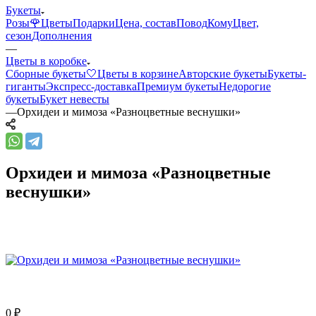
Букеты
Розы🌹
Цветы
Подарки
Цена, состав
Повод
Кому
Цвет,
сезон
Дополнения
—
Цветы в коробке
Сборные букеты🤍
Цветы в корзине
Авторские букеты
Букеты-
гиганты
Экспресс-доставка
Премиум букеты
Недорогие
букеты
Букет невесты
—
Орхидеи и мимоза «Разноцветные веснушки»
Орхидеи и мимоза «Разноцветные
веснушки»
0
₽