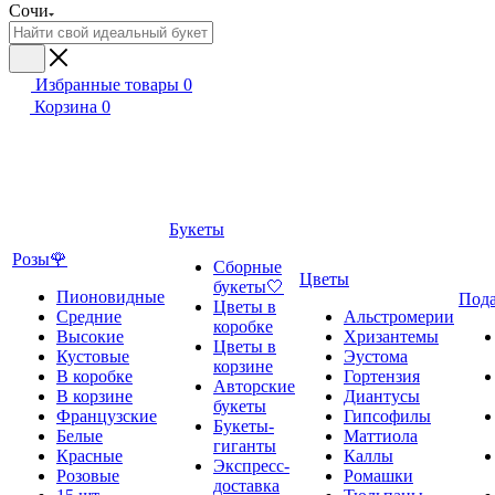
Сочи
Избранные товары
0
Корзина
0
Букеты
Розы🌹
Сборные
Цветы
букеты🤍
Пионовидные
Под
Цветы в
Средние
Альстромерии
коробке
Высокие
Хризантемы
Цветы в
Кустовые
Эустома
корзине
В коробке
Гортензия
Авторские
В корзине
Диантусы
букеты
Французские
Гипсофилы
Букеты-
Белые
Маттиола
гиганты
Красные
Каллы
Экспресс-
Розовые
Ромашки
доставка