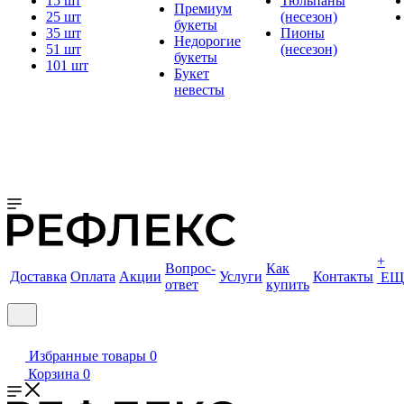
15 шт
Тюльпаны
Премиум
25 шт
(несезон)
букеты
35 шт
Пионы
Недорогие
51 шт
(несезон)
букеты
101 шт
Букет
невесты
+
Вопрос-
Как
Доставка
Оплата
Акции
Услуги
Контакты
ЕЩ
ответ
купить
Избранные товары
0
Корзина
0