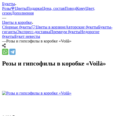
Букеты
Розы🌹
Цветы
Подарки
Цена, состав
Повод
Кому
Цвет,
сезон
Дополнения
—
Цветы в коробке
Сборные букеты🤍
Цветы в корзине
Авторские букеты
Букеты-
гиганты
Экспресс-доставка
Премиум букеты
Недорогие
букеты
Букет невесты
—
Розы и гипсофилы в коробке «Voilà»
Розы и гипсофилы в коробке «Voilà»