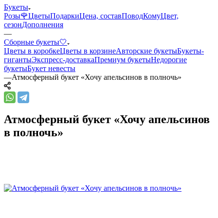
Букеты
Розы🌹
Цветы
Подарки
Цена, состав
Повод
Кому
Цвет,
сезон
Дополнения
—
Сборные букеты🤍
Цветы в коробке
Цветы в корзине
Авторские букеты
Букеты-
гиганты
Экспресс-доставка
Премиум букеты
Недорогие
букеты
Букет невесты
—
Атмосферный букет «Хочу апельсинов в полночь»
Атмосферный букет «Хочу апельсинов
в полночь»