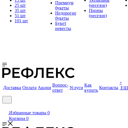
15 шт
Тюльпаны
Премиум
25 шт
(несезон)
букеты
35 шт
Пионы
Недорогие
51 шт
(несезон)
букеты
101 шт
Букет
невесты
+
Вопрос-
Как
Доставка
Оплата
Акции
Услуги
Контакты
ЕЩ
ответ
купить
Избранные товары
0
Корзина
0