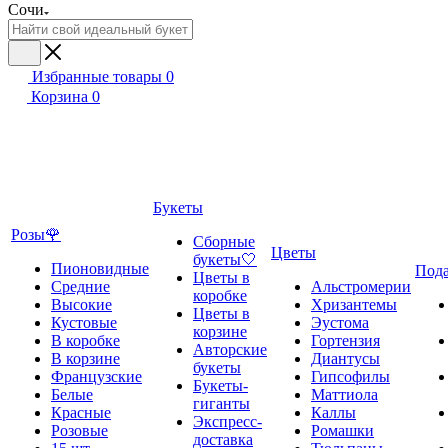
Сочи
Избранные товары
0
Корзина
0
Букеты
Розы🌹
Сборные
Цветы
букеты🤍
Пионовидные
Под
Цветы в
Средние
Альстромерии
коробке
Высокие
Хризантемы
Цветы в
Кустовые
Эустома
корзине
В коробке
Гортензия
Авторские
В корзине
Диантусы
букеты
Французские
Гипсофилы
Букеты-
Белые
Маттиола
гиганты
Красные
Каллы
Экспресс-
Розовые
Ромашки
доставка