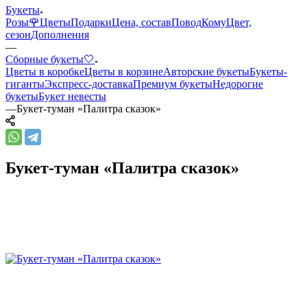
Букеты
Розы🌹
Цветы
Подарки
Цена, состав
Повод
Кому
Цвет,
сезон
Дополнения
—
Сборные букеты🤍
Цветы в коробке
Цветы в корзине
Авторские букеты
Букеты-
гиганты
Экспресс-доставка
Премиум букеты
Недорогие
букеты
Букет невесты
—
Букет-туман «Палитра сказок»
Букет-туман «Палитра сказок»