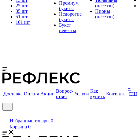
15 шт
Тюльпаны
Премиум
25 шт
(несезон)
букеты
35 шт
Пионы
Недорогие
51 шт
(несезон)
букеты
101 шт
Букет
невесты
+
Вопрос-
Как
Доставка
Оплата
Акции
Услуги
Контакты
ЕЩ
ответ
купить
Избранные товары
0
Корзина
0