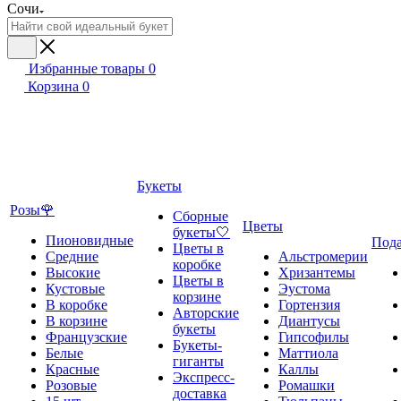
Сочи
Избранные товары
0
Корзина
0
Букеты
Розы🌹
Сборные
Цветы
букеты🤍
Пионовидные
Под
Цветы в
Средние
Альстромерии
коробке
Высокие
Хризантемы
Цветы в
Кустовые
Эустома
корзине
В коробке
Гортензия
Авторские
В корзине
Диантусы
букеты
Французские
Гипсофилы
Букеты-
Белые
Маттиола
гиганты
Красные
Каллы
Экспресс-
Розовые
Ромашки
доставка