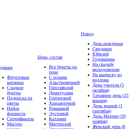
Повод
День рождения
Свидание
Юбилей
Цена, состав
Годовщина
На свадьбу
Все букеты по
одарки
молодоженам
цене
На выписку из
Фруктовые
С розами
роддома
корзины
Альстромерией
День учителя (5
Сладкие
Гипсофилой
октября)
букеты
Диантусами
Татьянин день (25
Подписка на
Гортензией
января)
цветы
Хризантемой
День знаний (1
Набор
Ромашкой
сентября)
флориста
Эустомой
День Матери (29
Сертификаты
Каллами
ноября)
Мастер-
Маттиолой
Женский день (8