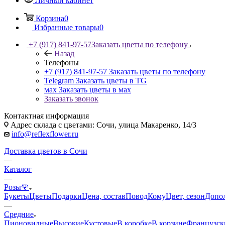
Личный кабинет
Корзина
0
Избранные товары
0
+7 (917) 841-97-57
Заказать цветы по телефону
Назад
Телефоны
+7 (917) 841-97-57
Заказать цветы по телефону
Telegram
Заказать цветы в TG
мах
Заказать цветы в мах
Заказать звонок
Контактная информация
Адрес склада с цветами: Сочи, улица Макаренко, 14/3
info@reflexflower.ru
Доставка цветов в Сочи
—
Каталог
—
Розы🌹
Букеты
Цветы
Подарки
Цена, состав
Повод
Кому
Цвет, сезон
Допо
—
Средние
Пионовидные
Высокие
Кустовые
В коробке
В корзине
Французск