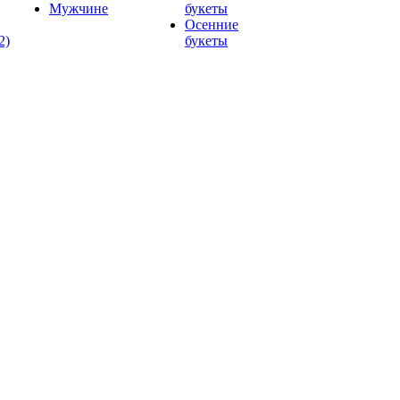
Мужчине
букеты
Осенние
2)
букеты