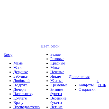
Цвет, сезон
Белые
Кому
Розовые
Маме
Красные
Жене
Микс
Девушке
Нежные
Бабушке
Яркие
Дополнения
Любимой
Желтые
+
Подруге
Кремовые
Конфеты
ЕЩЕ
Дочери
Зимние
Открытки
Начальнику
букеты
Коллеге
Весенние
Врачу
букеты
Преподавателю
Летние