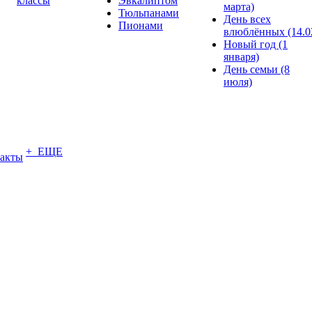
классы
Эвкалиптом
марта)
Тюльпанами
День всех
Пионами
влюблённых (14.0
Новый год (1
января)
День семьи (8
июля)
+ ЕЩЕ
акты