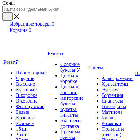
Сочи
Избранные товары
0
Корзина
0
Букеты
Розы🌹
Сборные
Цветы
букеты🤍
Пионовидные
П
Цветы в
Средние
Альстромерии
коробке
Высокие
Хризантемы
Цветы в
Кустовые
Эустома
корзине
В коробке
Гортензия
Авторские
В корзине
Диантусы
букеты
Французские
Гипсофилы
Букеты-
Белые
Маттиола
гиганты
Красные
Каллы
Экспресс-
Розовые
Ромашки
доставка
15 шт
Тюльпаны
Премиум
25 шт
(несезон)
букеты