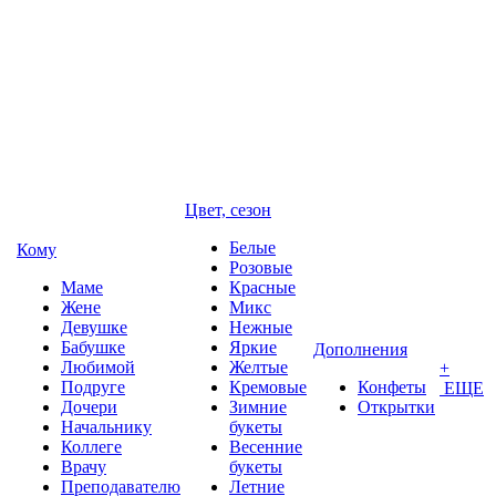
Цвет, сезон
Белые
Кому
Розовые
Маме
Красные
Жене
Микс
Девушке
Нежные
Бабушке
Яркие
Дополнения
Любимой
Желтые
+
Подруге
Кремовые
Конфеты
ЕЩЕ
Дочери
Зимние
Открытки
Начальнику
букеты
Коллеге
Весенние
Врачу
букеты
Преподавателю
Летние