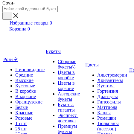
Сочи
Избранные товары
0
Корзина
0
Букеты
Розы🌹
Сборные
Цветы
букеты🤍
Пионовидные
П
Цветы в
Средние
Альстромерии
коробке
Высокие
Хризантемы
Цветы в
Кустовые
Эустома
корзине
В коробке
Гортензия
Авторские
В корзине
Диантусы
букеты
Французские
Гипсофилы
Букеты-
Белые
Маттиола
гиганты
Красные
Каллы
Экспресс-
Розовые
Ромашки
доставка
15 шт
Тюльпаны
Премиум
25 шт
(несезон)
букеты