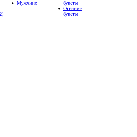
Мужчине
букеты
Осенние
2)
букеты