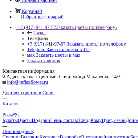
Личный кабинет
Корзина
0
Избранные товары
0
+7 (917) 841-97-57
Заказать цветы по телефону
Назад
Телефоны
+7 (917) 841-97-57
Заказать цветы по телефону
Telegram
Заказать цветы в TG
мах
Заказать цветы в мах
Заказать звонок
Контактная информация
Адрес склада с цветами: Сочи, улица Макаренко, 14/3
info@reflexflower.ru
Доставка цветов в Сочи
—
Каталог
—
Розы🌹
Букеты
Цветы
Подарки
Цена, состав
Повод
Кому
Цвет, сезон
Допо
—
Пионовидные
Средние
Высокие
Кустовые
В коробке
В корзине
Французские
Бе