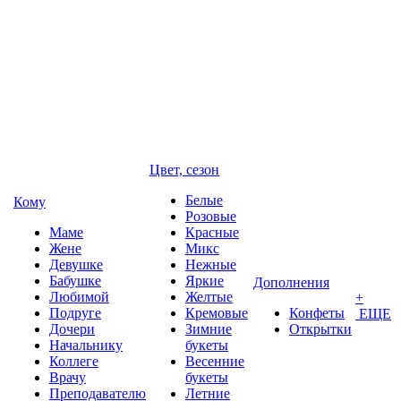
Цвет, сезон
Белые
Кому
Розовые
Маме
Красные
Жене
Микс
Девушке
Нежные
Бабушке
Яркие
Дополнения
Любимой
Желтые
+
Подруге
Кремовые
Конфеты
ЕЩЕ
Дочери
Зимние
Открытки
Начальнику
букеты
Коллеге
Весенние
Врачу
букеты
Преподавателю
Летние