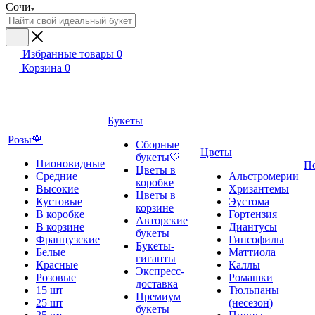
Сочи
Избранные товары
0
Корзина
0
Букеты
Розы🌹
Сборные
Цветы
букеты🤍
Пионовидные
П
Цветы в
Средние
Альстромерии
коробке
Высокие
Хризантемы
Цветы в
Кустовые
Эустома
корзине
В коробке
Гортензия
Авторские
В корзине
Диантусы
букеты
Французские
Гипсофилы
Букеты-
Белые
Маттиола
гиганты
Красные
Каллы
Экспресс-
Розовые
Ромашки
доставка
15 шт
Тюльпаны
Премиум
25 шт
(несезон)
букеты