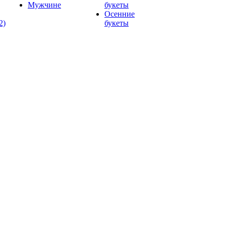
Мужчине
букеты
Осенние
2)
букеты