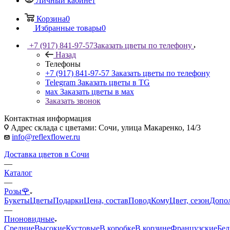
Личный кабинет
Корзина
0
Избранные товары
0
+7 (917) 841-97-57
Заказать цветы по телефону
Назад
Телефоны
+7 (917) 841-97-57
Заказать цветы по телефону
Telegram
Заказать цветы в TG
мах
Заказать цветы в мах
Заказать звонок
Контактная информация
Адрес склада с цветами: Сочи, улица Макаренко, 14/3
info@reflexflower.ru
Доставка цветов в Сочи
—
Каталог
—
Розы🌹
Букеты
Цветы
Подарки
Цена, состав
Повод
Кому
Цвет, сезон
Допо
—
Пионовидные
Средние
Высокие
Кустовые
В коробке
В корзине
Французские
Бе