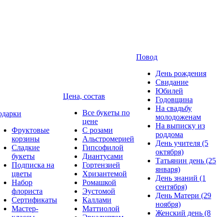
Повод
День рождения
Свидание
Юбилей
Цена, состав
Годовщина
На свадьбу
Все букеты по
одарки
молодоженам
цене
На выписку из
Фруктовые
С розами
роддома
корзины
Альстромерией
День учителя (5
Сладкие
Гипсофилой
октября)
букеты
Диантусами
Татьянин день (25
Подписка на
Гортензией
января)
цветы
Хризантемой
День знаний (1
Набор
Ромашкой
сентября)
флориста
Эустомой
День Матери (29
Сертификаты
Каллами
ноября)
Мастер-
Маттиолой
Женский день (8