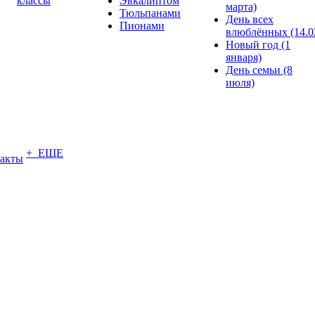
классы
Эвкалиптом
марта)
Тюльпанами
День всех
Пионами
влюблённых (14.0
Новый год (1
января)
День семьи (8
июля)
+ ЕЩЕ
акты