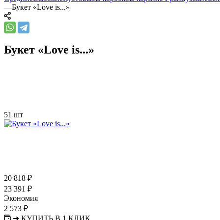
—
Букет «Love is...»
Букет «Love is...»
51 шт
20 818
₽
23 391
₽
Экономия
2 573
₽
➜ КУПИТЬ В 1 КЛИК