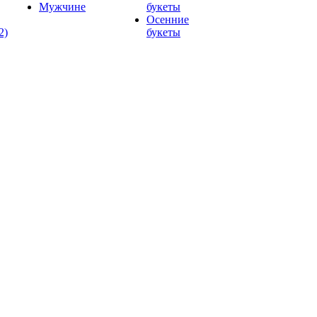
Мужчине
букеты
Осенние
2)
букеты