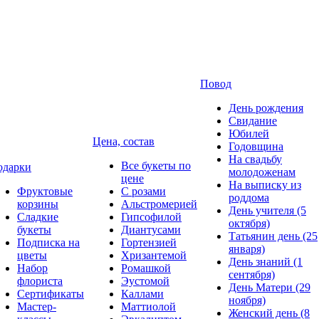
Повод
День рождения
Свидание
Юбилей
Цена, состав
Годовщина
На свадьбу
Все букеты по
одарки
молодоженам
цене
На выписку из
Фруктовые
С розами
роддома
корзины
Альстромерией
День учителя (5
Сладкие
Гипсофилой
октября)
букеты
Диантусами
Татьянин день (25
Подписка на
Гортензией
января)
цветы
Хризантемой
День знаний (1
Набор
Ромашкой
сентября)
флориста
Эустомой
День Матери (29
Сертификаты
Каллами
ноября)
Мастер-
Маттиолой
Женский день (8