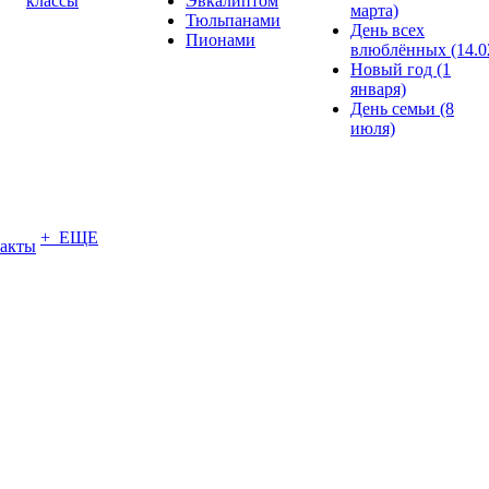
классы
Эвкалиптом
марта)
Тюльпанами
День всех
Пионами
влюблённых (14.0
Новый год (1
января)
День семьи (8
июля)
+ ЕЩЕ
акты