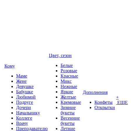
Цвет, сезон
Белые
Кому
Розовые
Маме
Красные
Жене
Микс
Девушке
Нежные
Бабушке
Яркие
Дополнения
Любимой
Желтые
+
Подруге
Кремовые
Конфеты
ЕЩЕ
Дочери
Зимние
Открытки
Начальнику
букеты
Коллеге
Весенние
Врачу
букеты
Преподавателю
Летние