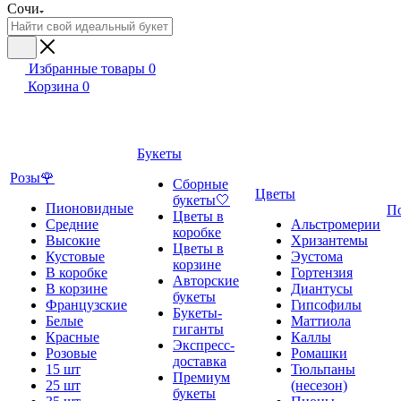
Сочи
Избранные товары
0
Корзина
0
Букеты
Розы🌹
Сборные
Цветы
букеты🤍
Пионовидные
П
Цветы в
Средние
Альстромерии
коробке
Высокие
Хризантемы
Цветы в
Кустовые
Эустома
корзине
В коробке
Гортензия
Авторские
В корзине
Диантусы
букеты
Французские
Гипсофилы
Букеты-
Белые
Маттиола
гиганты
Красные
Каллы
Экспресс-
Розовые
Ромашки
доставка
15 шт
Тюльпаны
Премиум
25 шт
(несезон)
букеты