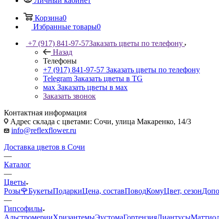
Личный кабинет
Корзина
0
Избранные товары
0
+7 (917) 841-97-57
Заказать цветы по телефону
Назад
Телефоны
+7 (917) 841-97-57
Заказать цветы по телефону
Telegram
Заказать цветы в TG
мах
Заказать цветы в мах
Заказать звонок
Контактная информация
Адрес склада с цветами: Сочи, улица Макаренко, 14/3
info@reflexflower.ru
Доставка цветов в Сочи
—
Каталог
—
Цветы
Розы🌹
Букеты
Подарки
Цена, состав
Повод
Кому
Цвет, сезон
Допо
—
Гипсофилы
Альстромерии
Хризантемы
Эустома
Гортензия
Диантусы
Маттио