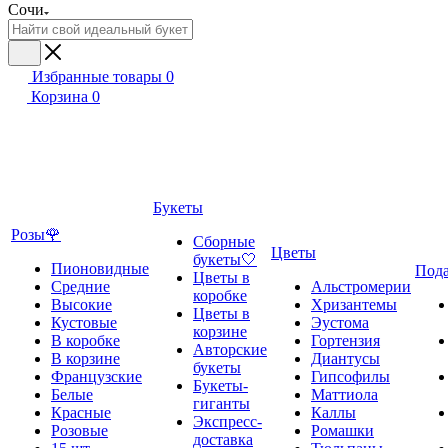
Сочи
Избранные товары
0
Корзина
0
Букеты
Розы🌹
Сборные
Цветы
букеты🤍
Пионовидные
Под
Цветы в
Средние
Альстромерии
коробке
Высокие
Хризантемы
Цветы в
Кустовые
Эустома
корзине
В коробке
Гортензия
Авторские
В корзине
Диантусы
букеты
Французские
Гипсофилы
Букеты-
Белые
Маттиола
гиганты
Красные
Каллы
Экспресс-
Розовые
Ромашки
доставка