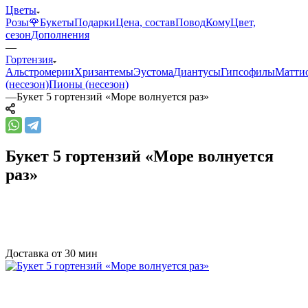
Цветы
Розы🌹
Букеты
Подарки
Цена, состав
Повод
Кому
Цвет,
сезон
Дополнения
—
Гортензия
Альстромерии
Хризантемы
Эустома
Диантусы
Гипсофилы
Матти
(несезон)
Пионы (несезон)
—
Букет 5 гортензий «Море волнуется раз»
Букет 5 гортензий «Море волнуется
раз»
Доставка от 30 мин