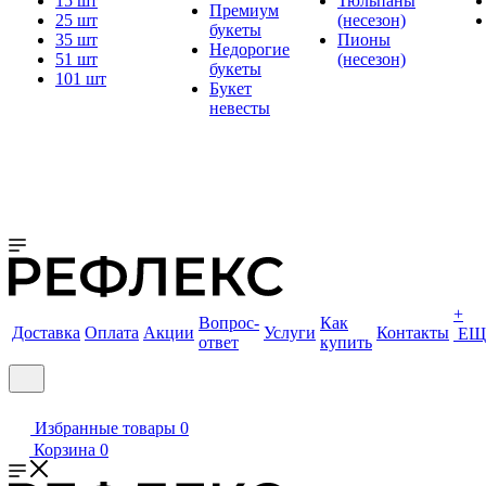
15 шт
Тюльпаны
Премиум
25 шт
(несезон)
букеты
35 шт
Пионы
Недорогие
51 шт
(несезон)
букеты
101 шт
Букет
невесты
+
Вопрос-
Как
Доставка
Оплата
Акции
Услуги
Контакты
ЕЩ
ответ
купить
Избранные товары
0
Корзина
0