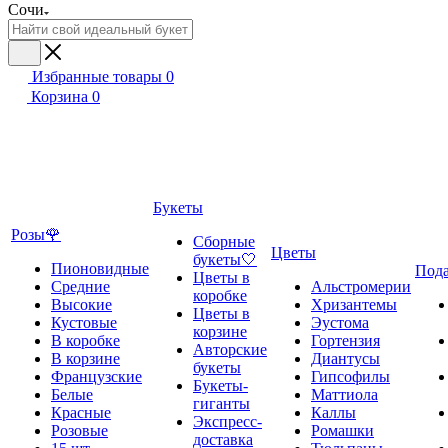
Сочи
Избранные товары
0
Корзина
0
Букеты
Розы🌹
Сборные
Цветы
букеты🤍
Пионовидные
Под
Цветы в
Средние
Альстромерии
коробке
Высокие
Хризантемы
Цветы в
Кустовые
Эустома
корзине
В коробке
Гортензия
Авторские
В корзине
Диантусы
букеты
Французские
Гипсофилы
Букеты-
Белые
Маттиола
гиганты
Красные
Каллы
Экспресс-
Розовые
Ромашки
доставка