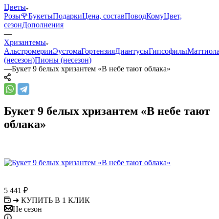
Цветы
Розы🌹
Букеты
Подарки
Цена, состав
Повод
Кому
Цвет,
сезон
Дополнения
—
Хризантемы
Альстромерии
Эустома
Гортензия
Диантусы
Гипсофилы
Маттиол
(несезон)
Пионы (несезон)
—
Букет 9 белых хризантем «В небе тают облака»
Букет 9 белых хризантем «В небе тают
облака»
5 441
₽
➜ КУПИТЬ В 1 КЛИК
Не сезон