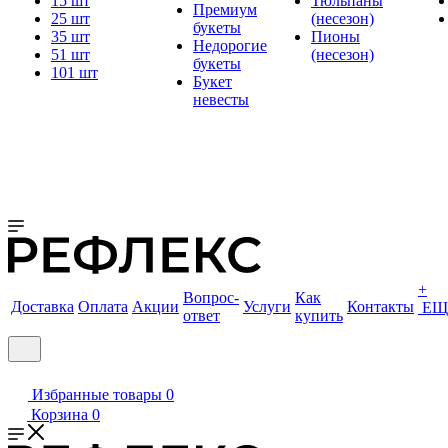
15 шт
Тюльпаны
Премиум
25 шт
(несезон)
букеты
35 шт
Пионы
Недорогие
51 шт
(несезон)
букеты
101 шт
Букет
невесты
+
Вопрос-
Как
Доставка
Оплата
Акции
Услуги
Контакты
ЕЩ
ответ
купить
Избранные товары
0
Корзина
0