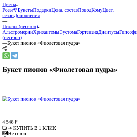
Цветы
Розы🌹
Букеты
Подарки
Цена, состав
Повод
Кому
Цвет,
сезон
Дополнения
—
Пионы (несезон)
Альстромерии
Хризантемы
Эустома
Гортензия
Диантусы
Гипсоф
(несезон)
—
Букет пионов «Фиолетовая пудра»
Букет пионов «Фиолетовая пудра»
4 548
₽
➜ КУПИТЬ В 1 КЛИК
Не сезон