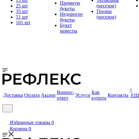
15 шт
Тюльпаны
Премиум
25 шт
(несезон)
букеты
35 шт
Пионы
Недорогие
51 шт
(несезон)
букеты
101 шт
Букет
невесты
+
Вопрос-
Как
Доставка
Оплата
Акции
Услуги
Контакты
ЕЩ
ответ
купить
Избранные товары
0
Корзина
0