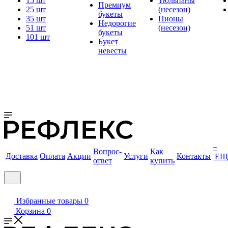
15 шт
Тюльпаны
Премиум
25 шт
(несезон)
букеты
35 шт
Пионы
Недорогие
51 шт
(несезон)
букеты
101 шт
Букет
невесты
+
Вопрос-
Как
Доставка
Оплата
Акции
Услуги
Контакты
ЕЩ
ответ
купить
Избранные товары
0
Корзина
0