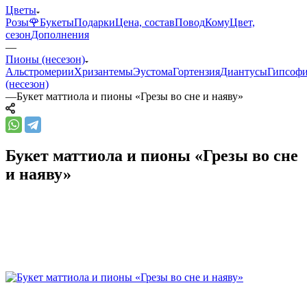
Цветы
Розы🌹
Букеты
Подарки
Цена, состав
Повод
Кому
Цвет,
сезон
Дополнения
—
Пионы (несезон)
Альстромерии
Хризантемы
Эустома
Гортензия
Диантусы
Гипсоф
(несезон)
—
Букет маттиола и пионы «Грезы во сне и наяву»
Букет маттиола и пионы «Грезы во сне
и наяву»