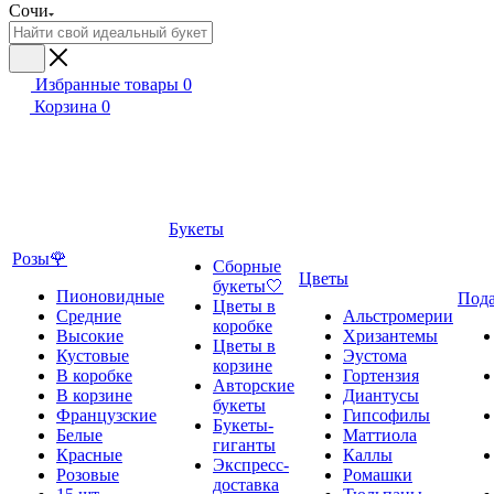
Сочи
Избранные товары
0
Корзина
0
Букеты
Розы🌹
Сборные
Цветы
букеты🤍
Пионовидные
Под
Цветы в
Средние
Альстромерии
коробке
Высокие
Хризантемы
Цветы в
Кустовые
Эустома
корзине
В коробке
Гортензия
Авторские
В корзине
Диантусы
букеты
Французские
Гипсофилы
Букеты-
Белые
Маттиола
гиганты
Красные
Каллы
Экспресс-
Розовые
Ромашки
доставка