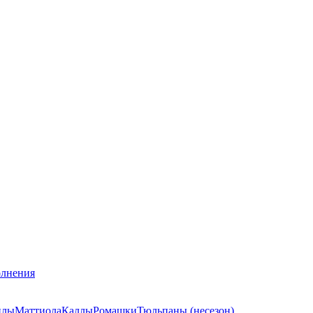
лнения
илы
Маттиола
Каллы
Ромашки
Тюльпаны (несезон)