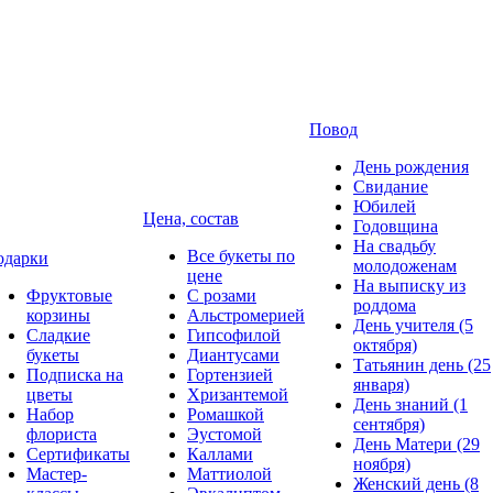
Повод
День рождения
Свидание
Юбилей
Цена, состав
Годовщина
На свадьбу
Все букеты по
одарки
молодоженам
цене
На выписку из
Фруктовые
С розами
роддома
корзины
Альстромерией
День учителя (5
Сладкие
Гипсофилой
октября)
букеты
Диантусами
Татьянин день (25
Подписка на
Гортензией
января)
цветы
Хризантемой
День знаний (1
Набор
Ромашкой
сентября)
флориста
Эустомой
День Матери (29
Сертификаты
Каллами
ноября)
Мастер-
Маттиолой
Женский день (8