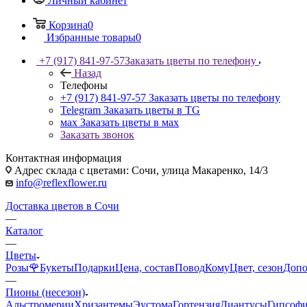
Личный кабинет
Корзина
0
Избранные товары
0
+7 (917) 841-97-57
Заказать цветы по телефону
Назад
Телефоны
+7 (917) 841-97-57
Заказать цветы по телефону
Telegram
Заказать цветы в TG
мах
Заказать цветы в мах
Заказать звонок
Контактная информация
Адрес склада с цветами: Сочи, улица Макаренко, 14/3
info@reflexflower.ru
Доставка цветов в Сочи
—
Каталог
—
Цветы
Розы🌹
Букеты
Подарки
Цена, состав
Повод
Кому
Цвет, сезон
Допо
—
Пионы (несезон)
Альстромерии
Хризантемы
Эустома
Гортензия
Диантусы
Гипсоф