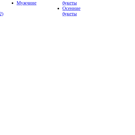
Мужчине
букеты
Осенние
2)
букеты