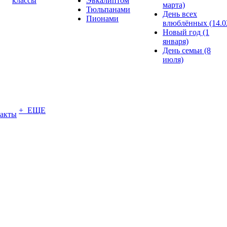
классы
Эвкалиптом
марта)
Тюльпанами
День всех
Пионами
влюблённых (14.0
Новый год (1
января)
День семьи (8
июля)
+ ЕЩЕ
акты