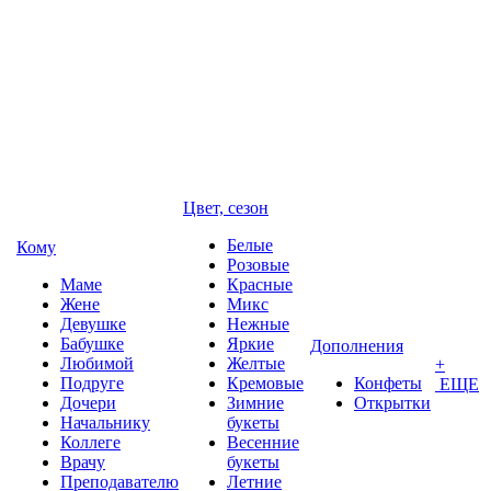
Цвет, сезон
Белые
Кому
Розовые
Маме
Красные
Жене
Микс
Девушке
Нежные
Бабушке
Яркие
Дополнения
Любимой
Желтые
+
Подруге
Кремовые
Конфеты
ЕЩЕ
Дочери
Зимние
Открытки
Начальнику
букеты
Коллеге
Весенние
Врачу
букеты
Преподавателю
Летние