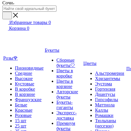
Сочи
Избранные товары
0
Корзина
0
Букеты
Розы🌹
Сборные
Цветы
букеты🤍
Пионовидные
П
Цветы в
Средние
Альстромерии
коробке
Высокие
Хризантемы
Цветы в
Кустовые
Эустома
корзине
В коробке
Гортензия
Авторские
В корзине
Диантусы
букеты
Французские
Гипсофилы
Букеты-
Белые
Маттиола
гиганты
Красные
Каллы
Экспресс-
Розовые
Ромашки
доставка
15 шт
Тюльпаны
Премиум
25 шт
(несезон)
букеты