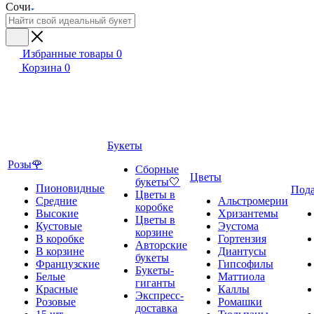
Сочи
Избранные товары
0
Корзина
0
Букеты
Розы🌹
Сборные
Цветы
букеты🤍
Пионовидные
Под
Цветы в
Средние
Альстромерии
коробке
Высокие
Хризантемы
Цветы в
Кустовые
Эустома
корзине
В коробке
Гортензия
Авторские
В корзине
Диантусы
букеты
Французские
Гипсофилы
Букеты-
Белые
Маттиола
гиганты
Красные
Каллы
Экспресс-
Розовые
Ромашки
доставка