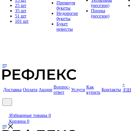
15 шт
Тюльпаны
Премиум
25 шт
(несезон)
букеты
35 шт
Пионы
Недорогие
51 шт
(несезон)
букеты
101 шт
Букет
невесты
+
Вопрос-
Как
Доставка
Оплата
Акции
Услуги
Контакты
ЕЩ
ответ
купить
Избранные товары
0
Корзина
0